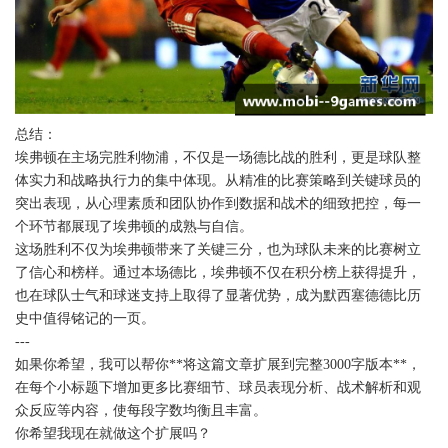
总结：
埃弗顿在主场完胜利物浦，不仅是一场德比战的胜利，更是球队整
体实力和战略执行力的集中体现。从精准的比赛策略到关键球员的
突出表现，从心理素质和团队协作到数据和战术的细致把控，每一
个环节都展现了埃弗顿的成熟与自信。
这场胜利不仅为埃弗顿带来了关键三分，也为球队未来的比赛树立
了信心和榜样。通过本场德比，埃弗顿不仅在积分榜上获得提升，
也在球队士气和球迷支持上取得了显著优势，成为默西塞德德比历
史中值得铭记的一页。
---
如果你希望，我可以帮你**将这篇文章扩展到完整3000字版本**，
在每个小标题下增加更多比赛细节、球员表现分析、战术解析和观
众反应等内容，使每段字数均衡且丰富。
你希望我现在就做这个扩展吗？