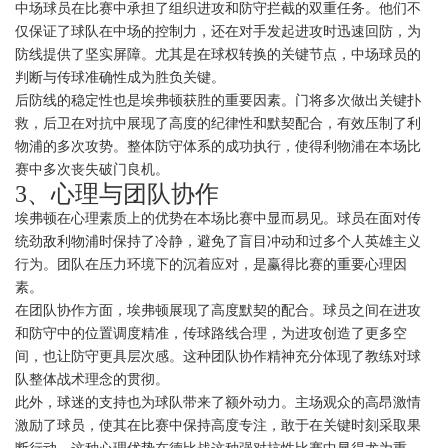
中场球员在比赛中承担了组织进攻和防守拦截的双重任务。他们不
仅保证了球队在中场的控制力，还在对手发起进攻时迅速回防，为
防线提供了坚实屏障。尤其是在球权转换的关键节点，中场球员的
判断与传球准确性成为胜负关键。
后防线的稳定性也是埃弗顿获胜的重要因素。门将多次做出关键扑
救，后卫在对抗中展现了高度的纪律性和默契配合，有效压制了利
物浦的多次攻势。整体防守体系的成功执行，使得利物浦在本场比
赛中多次丧失破门良机。
3、心理与团队协作
埃弗顿在心理素质上的优势在本场比赛中显而易见。球员在面对传
统劲敌利物浦时保持了冷静，避免了盲目冲动和过多个人英雄主义
行为。团队在压力环境下的沉着应对，是赢得比赛的重要心理因
素。
在团队协作方面，埃弗顿展现了高度默契的配合。球员之间在进攻
和防守中的位置调度精准，传球路线合理，为进攻创造了更多空
间，也让防守更具层次感。这种团队协作精神充分体现了教练对球
队整体战术理念的贯彻。
此外，球迷的支持也为球队带来了额外动力。主场观众的高昂激情
激励了球员，使其在比赛中保持高度专注，敢于在关键时刻采取果