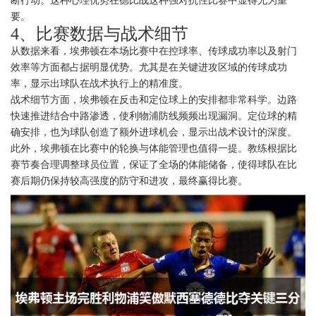
断行动。这种心理优势在德比战这种强对抗性比赛中显得尤为重
要。
4、比赛数据与战术细节
从数据来看，埃弗顿在本场比赛中在控球率、传球成功率以及射门
效率等方面都占据明显优势。尤其是在关键进攻区域的传球成功
率，显示出球队在战术执行上的精准度。
战术细节方面，埃弗顿在反击和定位球上的安排都非常科学。边路
快速推进结合中路渗透，使利物浦防线频频出现漏洞。定位球的精
确安排，也为球队创造了额外进球机会，显示出战术设计的深度。
此外，埃弗顿在比赛中的轮换与体能管理也值得一提。教练根据比
赛节奏合理调整球员位置，保证了全场的体能储备，使得球队在比
赛后期仍保持较高强度的防守和进攻，最终赢得比赛。