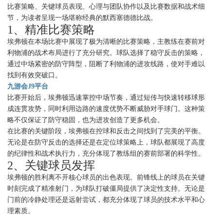
比赛策略、关键球员表现、心理与团队协作以及比赛数据和战术细
节，为读者呈现一场堪称经典的默西塞德德比战。
1、精准比赛策略
埃弗顿在本场比赛中展现了极为清晰的比赛策略，主教练在赛前对
利物浦的战术布局进行了充分研究。球队选择了稳守反击的策略，
通过中场紧密的防守阵型，阻断了利物浦的进攻线路，使对手难以
找到有效突破口。
九游会J9平台
比赛开始后，埃弗顿迅速掌控中场节奏，通过短传与快速转移球形
成连贯攻势，同时利用边路的速度优势不断威胁对手球门。这种策
略不仅保证了防守稳固，也为进攻创造了更多机会。
在比赛的关键阶段，埃弗顿在控球和反击之间找到了完美的平衡。
无论是在防守反击的选择还是在定位球策略上，球队都展现了高度
的纪律性和战术执行力，充分体现了教练组的赛前部署的科学性。
2、关键球员发挥
埃弗顿的胜利离不开核心球员的出色表现。前锋线上的球员在关键
时刻完成了精准射门，为球队打破僵局提供了决定性支持。无论是
门前的冷静处理还是远射尝试，都充分体现了球员的技术水平和心
理素质。