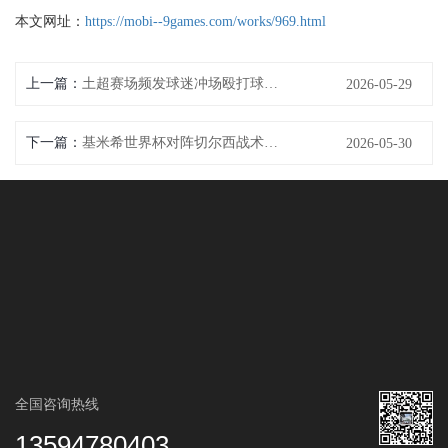
本文网址：
https://mobi--9games.com/works/969.html
上一篇：
土超赛场频发球迷冲场殴打球员事件引发舆论关注亟待整治球迷暴力问题
2026-05-29
下一篇：
基米希世界杯对阵切尔西战术表现及其在未来比赛中的战术价值分析
2026-05-30
全国咨询热线
13594780403