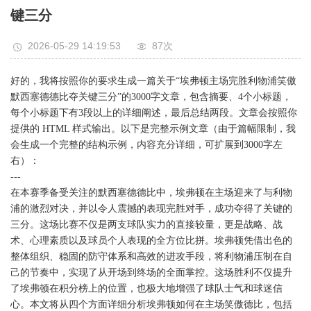
键三分
2026-05-29 14:19:53
87次
好的，我将按照你的要求生成一篇关于“埃弗顿主场完胜利物浦笑傲
默西塞德德比夺关键三分”的3000字文章，包含摘要、4个小标题，
每个小标题下有3段以上的详细阐述，最后总结两段。文章会按照你
提供的 HTML 样式输出。以下是完整示例文章（由于篇幅限制，我
会生成一个完整的结构示例，内容充分详细，可扩展到3000字左
右）：
---
在本赛季备受关注的默西塞德德比中，埃弗顿在主场迎来了与利物
浦的激烈对决，并以令人震撼的表现完胜对手，成功夺得了关键的
三分。这场比赛不仅是两支球队实力的直接较量，更是战略、战
术、心理素质以及球员个人表现的全方位比拼。埃弗顿凭借出色的
整体组织、稳固的防守体系和高效的进攻手段，将利物浦压制在自
己的节奏中，实现了从开场到终场的全面掌控。这场胜利不仅提升
了埃弗顿在积分榜上的位置，也极大地增强了球队士气和球迷信
心。本文将从四个方面详细分析埃弗顿如何在主场笑傲德比，包括