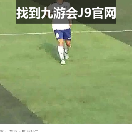
位置：
首页
> 联系我们