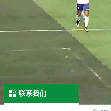
联系我们
当前