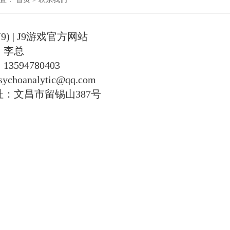
9) | J9游戏官方网站
：李总
3594780403
choanalytic@qq.com
：文昌市留锡山387号