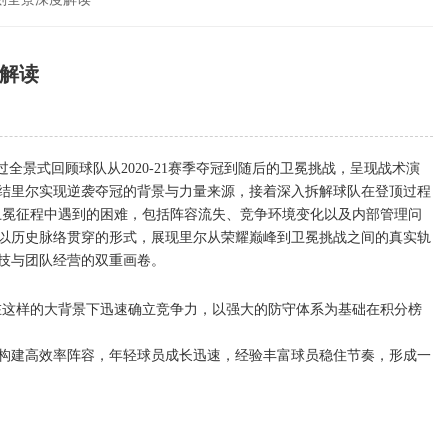
度解读
过全景式回顾球队从2020-21赛季夺冠到随后的卫冕挑战，呈现战术演
结里尔实现逆袭夺冠的背景与力量来源，接着深入拆解球队在登顶过程
季卫冕征程中遇到的困难，包括阵容流失、竞争环境变化以及内部管理问
以历史脉络贯穿的形式，展现里尔从荣耀巅峰到卫冕挑战之间的真实轨
技与团队经营的双重画卷。
尔在这样的大背景下迅速确立竞争力，以强大的防守体系为基础在积分榜
构建高效率阵容，年轻球员成长迅速，经验丰富球员稳住节奏，形成一