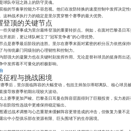
是球队夺冠之路上的防守灵魂。
双核的节奏掌控能力不容忽视。他们在攻防转换的速度控制中发挥决定性
。这种战术执行力的稳定是里尔贯穿整个赛季的最大优势。
耀登顶的关键节点
一些关键赛事成为里尔最终登顶的重要转折点。例如，在面对巴黎圣日耳
拉开差距，更让球队树立了“冠军竞争者”的心理优势。
节点是赛季最后阶段的连胜。里尔在赛季末面对紧密的积分压力依然保持
了与传统豪门同级别的心理韧性和控制力。
内部强大的凝聚力也在关键时刻发挥作用。无论是替补球员的挺身而出还
争中发挥着不可量化的积极影响。
台
冕征程与挑战困境
1-22赛季后，里尔面临阵容的大幅变动，包括主帅加尔蒂耶离队、核心球
直接导致赛季初期出现较大波动。
比上赛季更加严峻。巴黎圣日耳曼在阵容层面得到了巨额投资，实力差距
尔在阶段性连战中更难保持稳定输出。
图通过战术调整与心态重塑来缓解阵容更替造成的冲击，但恢复力量不足
露出中小型俱乐部在资源有限、巨头围堵下的生存困境。