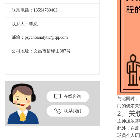
联系电话：13594780403
联系人：李总
邮箱：psychoanalytic@qq.com
公司地址：文昌市留锡山387号
在线咨询
与此同时，
门的偶尔失
联系我们
2、关
主帅加尔蒂
此外，在反
球员个人层