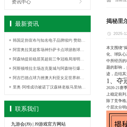
资讯中心
揭秘里
最新资讯
2025-1
韩国足协宣布与知名电子品牌续约 赞助资金用于青少年梯队建设
本文围绕“
阿雷奥拉英超客场神扑萨卡点球拯救球队一战封神门神之夜震撼全场
化、球队心
阿森纳提前稳居英超前三争冠格局渐明年轻阵容展现强大竞争力
中所经历的
题的影响，
阿斯顿维拉主场连克曼城与阿森纳引爆英超争冠新悬念
迹，总结其
阿吉巴德点球力挫澳大利亚女足世界杯小组赛爆冷胜出
1、夺
里奥·阿维成功被诺丁汉森林老板马里纳基斯收购完成
2020-
上稳定前列
除了竞争格
个层次分明
联系我们
九游会(J9) | J9游戏官方网站