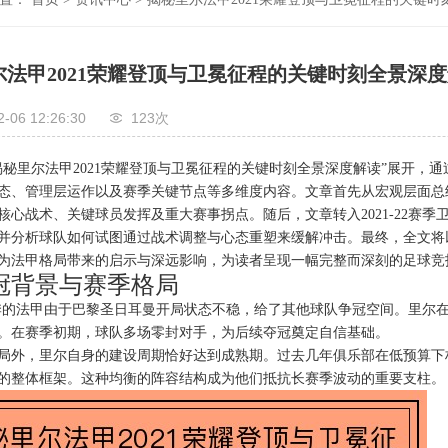
尔法甲2021荣耀登顶与卫冕征程的关键时刻全景深
2-06 12:26:30
123次
揭秘里尔法甲2021荣耀登顶与卫冕征程的关键时刻全景深度解读”展开，通
态、管理层运作以及赛季关键节点等多维度内容。文章首先从宏观层面总
核心战术、关键球员发挥及重大赛事拐点。随后，文章转入2021-22赛
并分析球队如何试图通过战术调整与心态重塑来缓解冲击。最终，全文将
为法甲格局带来的启示与深远影响，为读者呈现一幅完整而深刻的足球竞
冠背景与赛季格局
21赛季的法甲由于巴黎圣日耳曼开局状态不稳，给了其他球队争冠空间。里
。在赛季初期，球队多场零封对手，为后续夺冠奠定自信基础。
局外，里尔自身的建设周期恰好达到成熟期。过去几年俱乐部在低预算下
的整体框架。这种均衡的阵容结构成为他们抵抗长赛季波动的重要支柱。