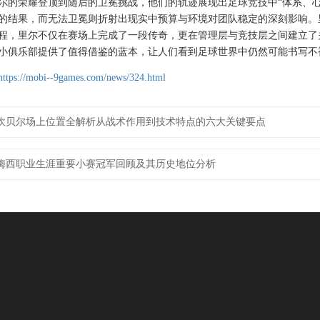
年里尔的荣耀登顶到随后的卫冕挑战，他们的轨迹展现出足球竞技中“体系
的结果，而无法卫冕则折射出现实中预算与环境对团队稳定的深刻影响。
程，里尔不仅在赛场上完成了一段传奇，更在管理层与竞技层之间建立了
小俱乐部提供了值得借鉴的蓝本，让人们看到足球世界中仍然可能书写不
https://mobi--9games.com/news/324.html
坎贝尔场上位置全解析从战术作用到技术特点的六大关键要点
梅西职业生涯重要小赛冠军回顾及其历史地位分析