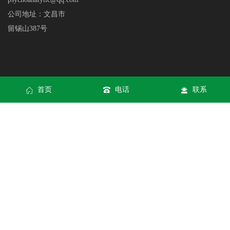
公司地址：文昌市
留锡山387号
首页
电话
联系
网站地图
|
XML
Copyright © 九游会(J9) | J9游戏官方网站 All rights reserved
九游会J9
集团