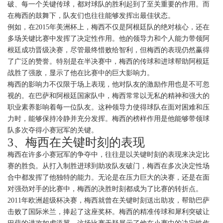
破、每一个关键传球，都对球队的胜利起到了至关重要的作用。而
在梅西的鼓舞下，队友们也往往能够发挥出最佳状态。
例如，在2015年美洲杯上，梅西不仅是阿根廷队的绝对核心，还在
多场关键比赛中发挥了决定性作用。他的领导力和个人能力带领阿
根廷成功晋级决赛，尽管最终惜败给智利，但梅西的表现仍然赢得
了广泛的赞誉。特别是在半决赛中，梅西的传球和进球帮助阿根廷
战胜了强敌，显示了他在比赛中的巨大影响力。
梅西的影响力不仅限于场上表现，他对队友的激励作用也是不可忽
视的。在巴萨和阿根廷国家队中，梅西常常以无私的精神和强大的
职业素养影响着每一位队友。这种领导力使得球队在面对困难和压
力时，能够保持冷静并充分发挥。梅西的榜样作用是他能够带领球
队多次夺得小赛冠军的关键。
3、梅西在关键时刻的表现
梅西在许多小赛冠军的争夺中，往往是以关键时刻的表现来决定比
赛的胜负。从打入制胜进球到助攻队友破门，梅西在多次决定性场
合中都发挥了他独特的能力。无论是在压力巨大的决赛，还是在面
对强劲对手的比赛中，梅西的决胜时刻都成为了比赛的转折点。
2011年欧洲超级杯决赛，梅西就曾在关键时刻送出助攻，帮助巴萨
击败了国际米兰，捧起了这座奖杯。梅西的精准传球和犀利突破让