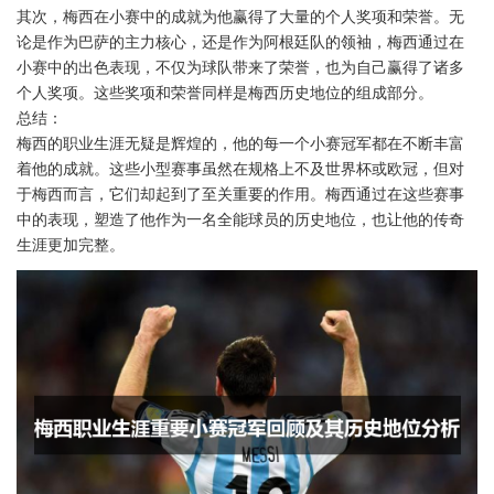
其次，梅西在小赛中的成就为他赢得了大量的个人奖项和荣誉。无
论是作为巴萨的主力核心，还是作为阿根廷队的领袖，梅西通过在
小赛中的出色表现，不仅为球队带来了荣誉，也为自己赢得了诸多
个人奖项。这些奖项和荣誉同样是梅西历史地位的组成部分。
总结：
梅西的职业生涯无疑是辉煌的，他的每一个小赛冠军都在不断丰富
着他的成就。这些小型赛事虽然在规格上不及世界杯或欧冠，但对
于梅西而言，它们却起到了至关重要的作用。梅西通过在这些赛事
中的表现，塑造了他作为一名全能球员的历史地位，也让他的传奇
生涯更加完整。