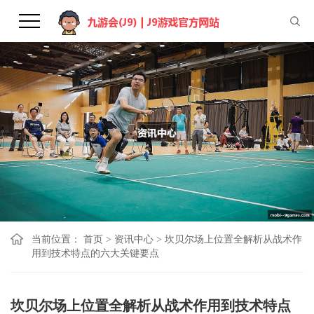
当前位置：
首页
>
资讯中心
>
坎贝尔场上位置全解析从战术作
用到技术特点的六大关键要点
坎贝尔场上位置全解析从战术作用到技术特点