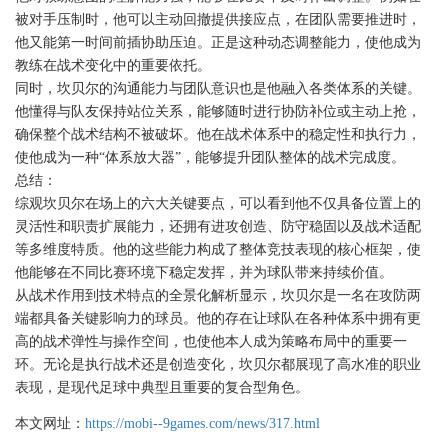
被对手压制时，他可以主动回撤提供接应点，在团队需要推进时，
他又能第一时间前插协助压迫。正是这种动态调整能力，使他成为
教练在战术变化中的重要依托。
同时，坎贝尔的沟通能力与团队意识也是他融入各类体系的关键。
他懂得与队友保持站位关系，能够随时进行协防补位或主动上抢，
确保整个战术结构不被破坏。他在战术体系中的稳定性和执行力，
使他成为一种“体系放大器”，能够提升团队整体的战术完成度。
总结：
综观坎贝尔在场上的六大关键要点，可以看到他不仅具备位置上的
灵活性和职责扩展能力，还拥有进攻创造、防守稳固以及战术适配
等多维度特质。他的这些能力构成了整体竞技表现的核心框架，使
他能够在不同比赛环境下稳定发挥，并为球队带来持续价值。
从战术作用到技术特点的全景化解析显示，坎贝尔是一名在攻防两
端都具备关键影响力的球员。他的存在让球队在各种体系中拥有更
高的战术弹性与操作空间，也使他本人成为策略布局中的重要一
环。无论是执行战术还是创造变化，坎贝尔都展现了高水准的职业
表现，是现代足球中典型且重要的复合型角色。
本文网址：
https://mobi--9games.com/news/317.html