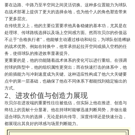
要在边路、中路乃至半空间之间灵活切换。这种多位置能力为球队
在战术部署上提供了更大的选择余地，也为他个人的角色塑造带来
了更多层次。
在传统意义上，他的主要位置要求他具备稳健的基本功，尤其是在
处理球、传球路线选择以及场上空间感方面。然而坎贝尔的价值远
不止于“合格执行者”，他能够主动通过移动和站位，为球队创造稀缺
的战术优势。例如在转换中，他常承担起拉开空间或插入空档的任
务，使得球队的推进效率显著提升。
更重要的是，他的功能随着战术体系的变化可以进行重组。在强调
控球的阵型中，他的组织属性更突出；而在快速打击的体系中，他
的前插能力与冲刺速度成为关键。这种适应性构成了他六大关键要
点中的第一层基础，也确保了他在不同体系下都能找到稳定输出的
方式。
2、进攻价值与创造力展现
坎贝尔在进攻端的重要性往往被低估，但实际上他在推进、创造与
终结上的贡献十分显著。他在持球时能够迅速判断局势，并做出最
适合球队方向的选择，无论是斜向传导、深度传球还是快速分边，
都展现出其良好的球感与场景判断能力。