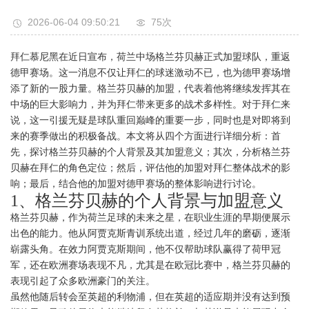
2026-06-04 09:50:21
75次
拜仁慕尼黑在近日宣布，荷兰中场格兰芬贝赫正式加盟球队，重返
德甲赛场。这一消息不仅让拜仁的球迷激动不已，也为德甲赛场增
添了新的一股力量。格兰芬贝赫的加盟，代表着他将继续发挥其在
中场的巨大影响力，并为拜仁带来更多的战术多样性。对于拜仁来
说，这一引援无疑是球队重回巅峰的重要一步，同时也是对即将到
来的赛季做出的积极备战。本文将从四个方面进行详细分析：首
先，探讨格兰芬贝赫的个人背景及其加盟意义；其次，分析格兰芬
贝赫在拜仁的角色定位；然后，评估他的加盟对拜仁整体战术的影
响；最后，结合他的加盟对德甲赛场的整体影响进行讨论。
1、格兰芬贝赫的个人背景与加盟意义
格兰芬贝赫，作为荷兰足球的未来之星，在职业生涯的早期便展示
出色的能力。他从阿贾克斯青训系统出道，经过几年的磨砺，逐渐
崭露头角。在效力阿贾克斯期间，他不仅帮助球队赢得了荷甲冠
军，还在欧洲赛场表现不凡，尤其是在欧冠比赛中，格兰芬贝赫的
表现引起了众多欧洲豪门的关注。
虽然他随后转会至英超的利物浦，但在英超的适应期并没有达到预