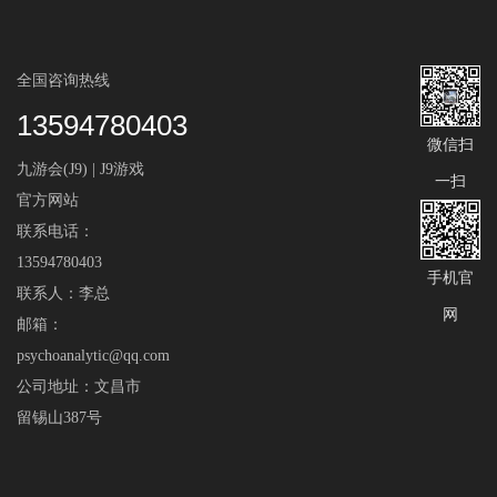
全国咨询热线
13594780403
微信扫
九游会(J9) | J9游戏
一扫
官方网站
联系电话：
13594780403
手机官
联系人：李总
网
邮箱：
psychoanalytic@qq.com
公司地址：文昌市
留锡山387号