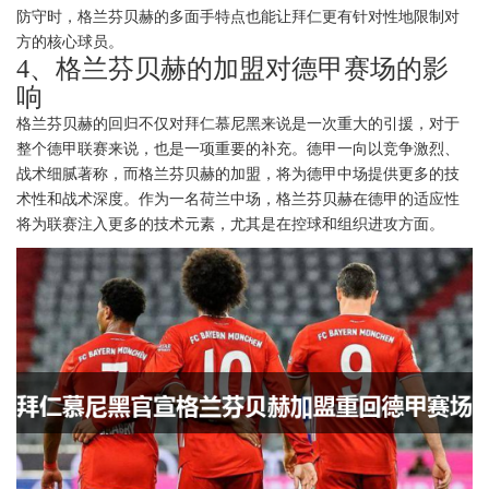
防守时，格兰芬贝赫的多面手特点也能让拜仁更有针对性地限制对
方的核心球员。
4、格兰芬贝赫的加盟对德甲赛场的影
响
格兰芬贝赫的回归不仅对拜仁慕尼黑来说是一次重大的引援，对于
整个德甲联赛来说，也是一项重要的补充。德甲一向以竞争激烈、
战术细腻著称，而格兰芬贝赫的加盟，将为德甲中场提供更多的技
术性和战术深度。作为一名荷兰中场，格兰芬贝赫在德甲的适应性
将为联赛注入更多的技术元素，尤其是在控球和组织进攻方面。