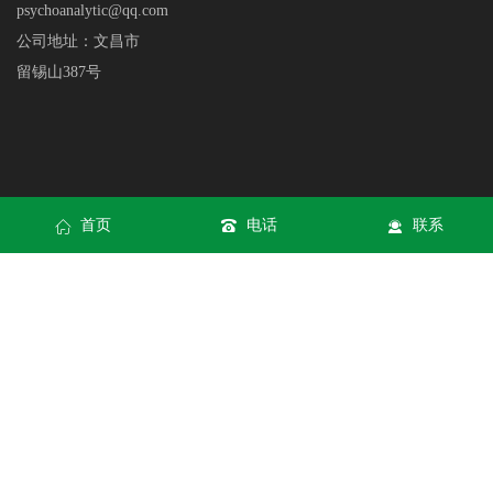
psychoanalytic@qq.com
公司地址：文昌市
留锡山387号
首页
电话
联系
网站地图
|
XML
Copyright © 九游会(J9) | J9游戏官方网站 All rights reserved
九游会J9
集团