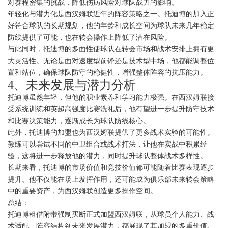
对赛程密集的挑战，降低伤病风险对球队战力的影响。
年轻化与潜力化是西汉姆联近年的阵容策略之一。托迪博的加入正
好符合球队的长期规划，他的年龄和成长空间为球队未来几年稳定
防线提供了可能，也在转会操作上降低了潜在风险。
与此同时，托迪博的多面性使球队在转会市场和战术安排上拥有更
大灵活性。无论是面对速度型前锋还是技术型中场，他都能调整位
置和站位，确保球队防守的稳健性，增强整体阵容的抗压能力。
4、未来发展与潜力分析
托迪博虽然年轻，但他的职业素养和学习能力极强。在西汉姆联接
受系统训练和英超高强度比赛洗礼后，他有望进一步提升防守技术
和比赛决策能力，逐渐成长为球队防线核心。
此外，托迪博的加盟也为西汉姆联提供了更多战术实验的可能性。
教练可以尝试不同的中卫组合或战术打法，让他在实战中积累经
验，这将进一步释放他的潜力，同时提升球队整体战术多样性。
长期来看，托迪博的市场价值和竞技价值都可能随着比赛表现逐步
提升。他不仅能在场上发挥作用，还可能成为俱乐部未来转会策略
中的重要资产，为西汉姆联创造更多操作空间。
总结：
托迪博租借附带强制买断正式加盟西汉姆联，从球员个人能力、战
术适配、阵容结构到未来发展潜力，都展现了其加盟的多重价值。