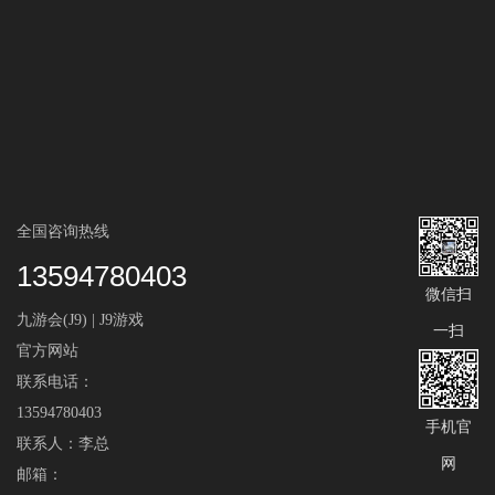
全国咨询热线
13594780403
微信扫
九游会(J9) | J9游戏
一扫
官方网站
联系电话：
13594780403
手机官
联系人：李总
网
邮箱：