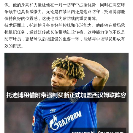
识。他的身高和力量让他在一对一防守中占据优势，同时在高空球
争顶中也具备威慑力。无论是在禁区内还是边路防守，托迪博都能
保持良好的位置感，这使他成为后防线的重要屏障。
技术层面上，托迪博具备良好的控球和传球能力。他能够在后场承
担组织任务，通过短传或长传带动进攻转换。这种能力使他不仅是
防守球员，更是球队后场建设的重要一环，能够与中场球员形成有
效的衔接。