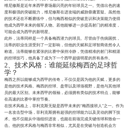
维尼修斯是近年来西甲赛场最闪亮的年轻球员之一。凭借出色的速
度和极强的突破能力，维尼修斯在进攻端的威胁毋庸置疑。虽然他
的技术还在不断磨练中，但与梅西相似的突破意识和决策能力使得
他成为西甲未来的领军人物。若他能够进一步提高射门的精准度，
可能会成为西甲的新明星。
此外，法蒂同样是一个具备梅西潜力的球员。尽管由于伤病困扰，
法蒂的职业生涯受到了一定影响，但他的天赋和足球智商依然令人
称道。法蒂能够在紧张的比赛中保持冷静，凭借精准的射门和精湛
的控球技巧，他具备了成为下一个西甲超级明星的所有条件。
2、技术风格：谁能延续梅西的足球哲
学？
梅西之所以能够成为西甲的传奇，不仅仅是因为他的天赋，更多的
是他的技术风格。梅西的控球、盘带以及球场视野，是他与其他球
员的最大区别。未来西甲的领袖，必须拥有类似的技术特点，能够
在高速的比赛中掌控节奏。
在技术风格上，菲利克斯无疑是西甲未来的“梅西接班人”之一。作为
一名攻击型中场，菲利克斯拥有超强的控球能力以及灵动的脚下技
术。他不仅能从中场组织进攻，也能在前场完成关键传球和致命一
击。他的技术风格与梅西非常相似，尤其是在突破与创造机会方