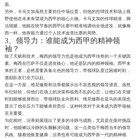
面。
另外，卡马文加虽然主要担任中场位置，但他的控球技术和场上视
野使他在未来有望成为西甲的核心人物。卡马文加的传球精准，脚
法细腻，他能在快节奏的西甲比赛中精准地调动全场进攻，就像梅
西一样，他有能力通过个人技术改变比赛的局势。
3、领导力：谁能成为西甲的精神领
袖？
除了天赋和技术，梅西的领导力也是他成为西甲传奇的一个关键因
素。梅西在巴萨不仅是进攻核心，他还是队内的精神领袖。西甲未
来的王者，必然需要具备出色的领导力，带领球队度过困难时刻，
激励队友们全力以赴。
在这一方面，维尼修斯和法蒂都展示出不容忽视的领导潜质。虽然
年纪轻轻，但他们在场上的决策和临危不乱的心态，让他们在关键
时刻能够挺身而出，带领球队走向胜利。维尼修斯在皇马的表现也
显示了他在压力下能够承担责任，这种特质对于未来成为西甲领袖
至关重要。
与此相对，法蒂则展现出了更多的冷静与成熟，尤其是在面对挑战
时，他能够以冷静的头脑解决问题，这一点类似于梅西当年的领导
风格。随着他恢复健康，法蒂也有可能成为西甲新一代的精神领