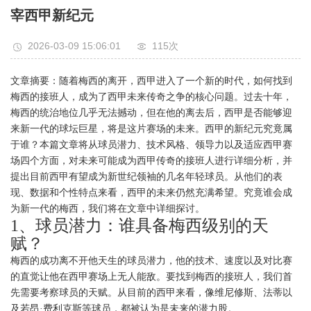
宰西甲新纪元
2026-03-09 15:06:01
115次
文章摘要：随着梅西的离开，西甲进入了一个新的时代，如何找到
梅西的接班人，成为了西甲未来传奇之争的核心问题。过去十年，
梅西的统治地位几乎无法撼动，但在他的离去后，西甲是否能够迎
来新一代的球坛巨星，将是这片赛场的未来。西甲的新纪元究竟属
于谁？本篇文章将从球员潜力、技术风格、领导力以及适应西甲赛
场四个方面，对未来可能成为西甲传奇的接班人进行详细分析，并
提出目前西甲有望成为新世纪领袖的几名年轻球员。从他们的表
现、数据和个性特点来看，西甲的未来仍然充满希望。究竟谁会成
为新一代的梅西，我们将在文章中详细探讨。
1、球员潜力：谁具备梅西级别的天
赋？
梅西的成功离不开他天生的球员潜力，他的技术、速度以及对比赛
的直觉让他在西甲赛场上无人能敌。要找到梅西的接班人，我们首
先需要考察球员的天赋。从目前的西甲来看，像维尼修斯、法蒂以
及若昂·费利克斯等球员，都被认为是未来的潜力股。