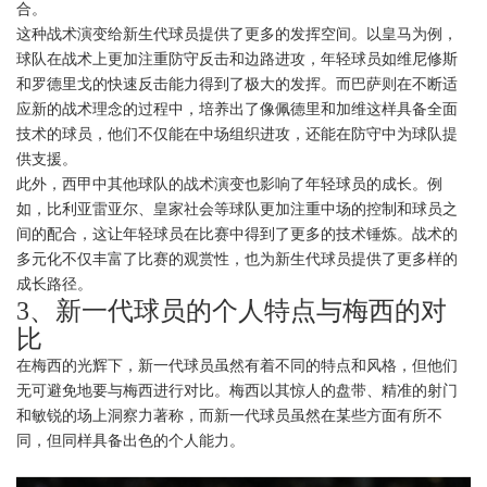
合。
这种战术演变给新生代球员提供了更多的发挥空间。以皇马为例，
球队在战术上更加注重防守反击和边路进攻，年轻球员如维尼修斯
和罗德里戈的快速反击能力得到了极大的发挥。而巴萨则在不断适
应新的战术理念的过程中，培养出了像佩德里和加维这样具备全面
技术的球员，他们不仅能在中场组织进攻，还能在防守中为球队提
供支援。
此外，西甲中其他球队的战术演变也影响了年轻球员的成长。例
如，比利亚雷亚尔、皇家社会等球队更加注重中场的控制和球员之
间的配合，这让年轻球员在比赛中得到了更多的技术锤炼。战术的
多元化不仅丰富了比赛的观赏性，也为新生代球员提供了更多样的
成长路径。
3、新一代球员的个人特点与梅西的对
比
在梅西的光辉下，新一代球员虽然有着不同的特点和风格，但他们
无可避免地要与梅西进行对比。梅西以其惊人的盘带、精准的射门
和敏锐的场上洞察力著称，而新一代球员虽然在某些方面有所不
同，但同样具备出色的个人能力。