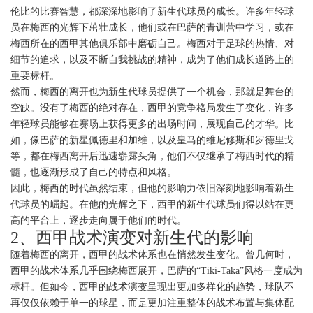
伦比的比赛智慧，都深深地影响了新生代球员的成长。许多年轻球
员在梅西的光辉下茁壮成长，他们或在巴萨的青训营中学习，或在
梅西所在的西甲其他俱乐部中磨砺自己。梅西对于足球的热情、对
细节的追求，以及不断自我挑战的精神，成为了他们成长道路上的
重要标杆。
然而，梅西的离开也为新生代球员提供了一个机会，那就是舞台的
空缺。没有了梅西的绝对存在，西甲的竞争格局发生了变化，许多
年轻球员能够在赛场上获得更多的出场时间，展现自己的才华。比
如，像巴萨的新星佩德里和加维，以及皇马的维尼修斯和罗德里戈
等，都在梅西离开后迅速崭露头角，他们不仅继承了梅西时代的精
髓，也逐渐形成了自己的特点和风格。
因此，梅西的时代虽然结束，但他的影响力依旧深刻地影响着新生
代球员的崛起。在他的光辉之下，西甲的新生代球员们得以站在更
高的平台上，逐步走向属于他们的时代。
2、西甲战术演变对新生代的影响
随着梅西的离开，西甲的战术体系也在悄然发生变化。曾几何时，
西甲的战术体系几乎围绕梅西展开，巴萨的“Tiki-Taka”风格一度成为
标杆。但如今，西甲的战术演变呈现出更加多样化的趋势，球队不
再仅仅依赖于单一的球星，而是更加注重整体的战术布置与集体配