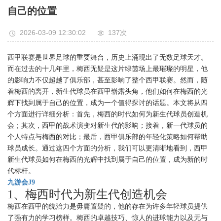
自己的位置
2026-03-09 12:30:02
137次
西甲联赛是世界足球的重要舞台，历史上涌现出了无数足球天才。
而在过去的十几年里，梅西无疑是这片绿茵场上最璀璨的明星，他
的影响力不仅超越了俱乐部，甚至影响了整个西甲联赛。然而，随
着梅西的离开，新生代球员在西甲崭露头角，他们如何在梅西的光
辉下找到属于自己的位置，成为一个值得探讨的话题。本文将从四
个方面进行详细分析：首先，梅西的时代如何为新生代球员创造机
会；其次，西甲的战术演变对新生代的影响；接着，新一代球员的
个人特点与梅西的对比；最后，西甲俱乐部的年轻化策略如何帮助
球员成长。通过这四个方面的分析，我们可以更清晰地看到，西甲
新生代球员如何在梅西的光辉中找到属于自己的位置，成为新的时
代标杆。
九游会J9
1、梅西时代为新生代创造机会
梅西在西甲的统治力是毋庸置疑的，他的存在为许多年轻球员提供
了强有力的学习榜样。梅西的卓越技巧、惊人的进球能力以及无与