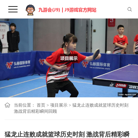
当前位置：
首页
>
项目展示
>
猛龙止连败成就篮球历史时刻
激战背后精彩瞬间回顾
猛龙止连败成就篮球历史时刻 激战背后精彩瞬