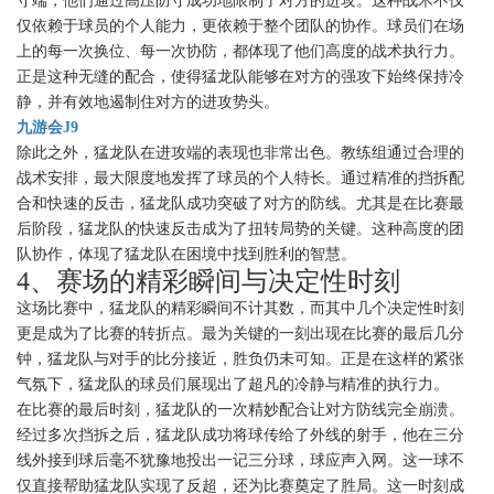
守端，他们通过高压防守成功地限制了对方的进攻。这种战术不仅
仅依赖于球员的个人能力，更依赖于整个团队的协作。球员们在场
上的每一次换位、每一次协防，都体现了他们高度的战术执行力。
正是这种无缝的配合，使得猛龙队能够在对方的强攻下始终保持冷
静，并有效地遏制住对方的进攻势头。
九游会J9
除此之外，猛龙队在进攻端的表现也非常出色。教练组通过合理的
战术安排，最大限度地发挥了球员的个人特长。通过精准的挡拆配
合和快速的反击，猛龙队成功突破了对方的防线。尤其是在比赛最
后阶段，猛龙队的快速反击成为了扭转局势的关键。这种高度的团
队协作，体现了猛龙队在困境中找到胜利的智慧。
4、赛场的精彩瞬间与决定性时刻
这场比赛中，猛龙队的精彩瞬间不计其数，而其中几个决定性时刻
更是成为了比赛的转折点。最为关键的一刻出现在比赛的最后几分
钟，猛龙队与对手的比分接近，胜负仍未可知。正是在这样的紧张
气氛下，猛龙队的球员们展现出了超凡的冷静与精准的执行力。
在比赛的最后时刻，猛龙队的一次精妙配合让对方防线完全崩溃。
经过多次挡拆之后，猛龙队成功将球传给了外线的射手，他在三分
线外接到球后毫不犹豫地投出一记三分球，球应声入网。这一球不
仅直接帮助猛龙队实现了反超，还为比赛奠定了胜局。这一时刻成