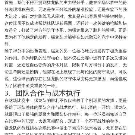
首先，我们不得不提到猛龙队的主力得分手，他在全场比赛中的得
分表现堪称完美。无论是在三分线外的精准投篮，还是在篮下的强
力进攻，都让对方防线无从应对。尤其是在比赛最后的关键时刻，
这位球员不仅成功帮助球队逆转局面，还通过一次关键的抢断和快
攻得分，打破了对方的防守体系，为猛龙带来了胜利的希望。正是
因为有了他稳定的发挥，猛龙队才能够在如此激烈的竞争中保持冷
静。
除了得分手的出色表现，猛龙的另一位核心球员也发挥了极为重要
的作用。作为球队的防守核心，他不仅在比赛中进行了多次关键的
封盖，还通过自己强悍的身体对抗，限制了对方得分手的发挥。无
论是单防还是协防，他都在场上展现了无与伦比的防守意识。可以
说，这位球员的存在让猛龙队的防守体系变得更加坚固，而这也成
为了比赛中至关重要的一环。
3、团队合作与战术执行
在这场比赛中，猛龙队的胜利不仅仅依赖于个别球员的发挥，更是
得益于球队整体的团队合作与战术执行。从比赛的一开始，猛龙队
就展现出了极强的凝聚力和团队协作精神。每一位球员都知道自己
在比赛中的职责，大家互相配合，形成了一个不可战胜的整体。
猛龙队的教练组在这场比赛中做出了精准的战术布置，尤其是在防