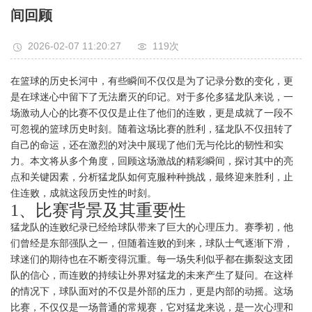
间回顾
2026-02-07 11:20:27
119次
在篮球的历史长河中，有些瞬间不仅仅是为了记录分数的变化，更
是在球迷心中留下了无法磨灭的印记。对于多伦多猛龙队来说，一
场激动人心的比赛不仅仅是止住了他们的连败，更是成就了一段不
可忽视的篮球历史时刻。随着这场比赛的胜利，猛龙队不仅扭转了
自己的命运，还在激烈的对决中展现了他们无与伦比的韧性和实
力。本文将从多个角度，回顾这场激战的精彩瞬间，探讨其中的亮
点和关键因素，分析猛龙队如何克服种种挑战，最终迎来胜利，止
住连败，成就这段历史性的时刻。
1、比赛背景及其重要性
猛龙队的连败纪录已经给球队带来了巨大的心理压力。赛季初，他
们曾经是东部强队之一，但随着连败的到来，球队士气逐渐下滑，
球迷们的期待也在不断变得沉重。每一场失利似乎都在撕裂这支团
队的信心，而连败的持续让外界对猛龙的未来产生了疑问。在这样
的情况下，球队面对的不仅是外部的压力，更是内部的动摇。这场
比赛，不仅仅是一场普通的常规赛，它对猛龙来说，是一次心理和