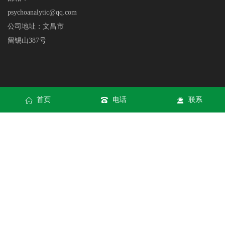
psychoanalytic@qq.com
公司地址：文昌市
留锡山387号
首页
电话
联系
网站地图
|
XML
Copyright © 九游会(J9) | J9游戏官方网站 All rights reserved
九游会J9
集团