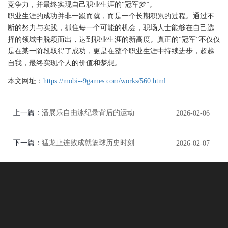
竞争力，并最终实现自己职业生涯的“冠军梦”。
职业生涯的成功并非一蹴而就，而是一个长期积累的过程。通过不
断的努力与实践，抓住每一个可能的机会，职场人士能够在自己选
择的领域中脱颖而出，达到职业生涯的新高度。真正的“冠军”不仅仅
是在某一阶段取得了成功，更是在整个职业生涯中持续进步，超越
自我，最终实现个人的价值和梦想。
本文网址：
https://mobi--9games.com/works/560.html
上一篇：
潘展乐自由泳纪录背后的运动科学揭秘与冠军之路
2026-02-06
下一篇：
猛龙止连败成就篮球历史时刻 激战背后精彩瞬间回顾
2026-02-07