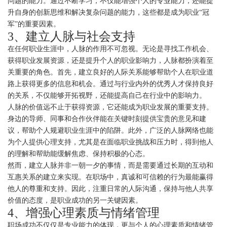
问题的能力。通过不断学习，不仅能增强个人的专业能力，还能提
升自身的创新思维和解决复杂问题的能力，这些都是成为职业“冠
军”的重要因素。
3、建立人脉与社会支持
在任何职业生涯中，人脉的作用不可忽视。无论是寻找工作机会、
获得职业发展资源，还是提升个人的职业影响力，人脉都扮演着至
关重要的角色。首先，建立良好的人际关系能够帮助个人在职业道
路上获得更多的信息和机会。通过与行业内外的优秀人才保持良好
的关系，不仅能够开拓视野，还能提高自己在行业中的影响力。
人脉的价值远不止于获得资源，它还能成为职业发展的重要支持。
身边的导师、同事和合作伙伴能在关键时刻提供宝贵的意见和建
议，帮助个人规避职业生涯中的陷阱。此外，广泛的人脉网络也能
为个人提供心理支持，尤其是在面临职业挑战和压力时，得到他人
的理解和帮助能缓解焦虑、保持积极的心态。
然而，建立人脉并非一朝一夕的事情，而是需要通过长期的互动和
互惠关系的建立来实现。在职场中，真诚和可信赖的行为最能赢得
他人的尊重和支持。因此，注重日常的人际沟通，保持与他人共享
价值的态度，是职业成功的另一关键因素。
4、增强心理素质与情绪管理
职场成功不仅仅是专业能力的体现，更与个人的心理素质和情绪管