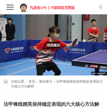
当前位置：
首页
>
项目展示
>
法甲锋线精英保持稳定表现的六
大核心方法解析
法甲锋线精英保持稳定表现的六大核心方法解