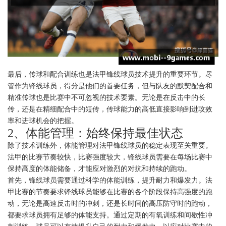
最后，传球和配合训练也是法甲锋线球员技术提升的重要环节。尽
管作为锋线球员，得分是他们的首要任务，但与队友的默契配合和
精准传球也是比赛中不可忽视的技术要素。无论是在反击中的长
传，还是在精细配合中的短传，传球能力的高低直接影响到进攻效
率和进球机会的把握。
2、体能管理：始终保持最佳状态
除了技术训练外，体能管理对法甲锋线球员的稳定表现至关重要。
法甲的比赛节奏较快，比赛强度较大，锋线球员需要在每场比赛中
保持高度的体能储备，才能应对激烈的对抗和持续的跑动。
首先，锋线球员需要通过科学的体能训练，提升耐力和爆发力。法
甲比赛的节奏要求锋线球员能够在比赛的各个阶段保持高强度的跑
动，无论是高速反击时的冲刺，还是长时间的高压防守时的跑动，
都要求球员拥有足够的体能支持。通过定期的有氧训练和间歇性冲