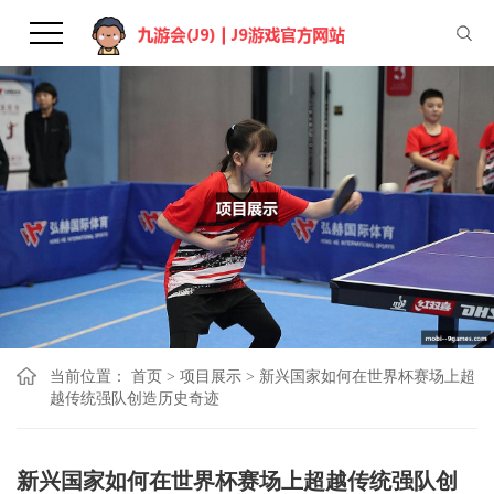
当前位置：
首页
>
项目展示
>
新兴国家如何在世界杯赛场上超
越传统强队创造历史奇迹
新兴国家如何在世界杯赛场上超越传统强队创