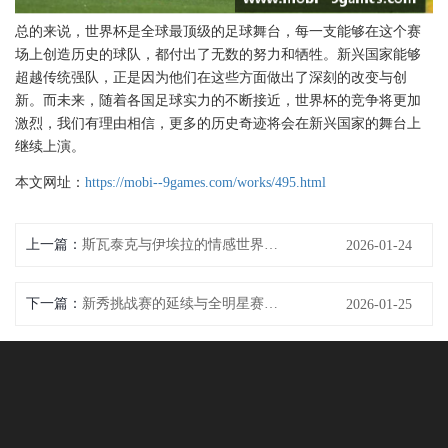
总的来说，世界杯是全球最顶级的足球舞台，每一支能够在这个赛
场上创造历史的球队，都付出了无数的努力和牺牲。新兴国家能够
超越传统强队，正是因为他们在这些方面做出了深刻的改变与创
新。而未来，随着各国足球实力的不断接近，世界杯的竞争将更加
激烈，我们有理由相信，更多的历史奇迹将会在新兴国家的舞台上
继续上演。
本文网址：
https://mobi--9games.com/works/495.html
上一篇：
斯瓦泰克与伊埃拉的情感世界 揭示彼此背后的真实故事与深层关系
2026-01-24
下一篇：
新秀挑战赛的延续与全明星赛未来发展趋势的深度探讨
2026-01-25