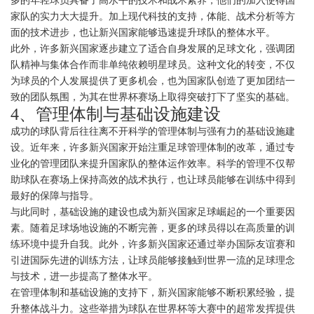
多的年轻球员具备了高水平的技术和战术素养，他们的加入使得国
家队的实力大大提升。加上现代科技的支持，体能、战术分析等方
面的技术进步，也让新兴国家能够迅速提升球队的整体水平。
此外，许多新兴国家逐步建立了适合自身发展的足球文化，强调团
队精神与集体合作而非单纯依赖明星球员。这种文化的转变，不仅
为球员的个人发展提供了更多机会，也为国家队创造了更加团结一
致的团队氛围，为其在世界杯赛场上取得突破打下了坚实的基础。
4、管理体制与基础设施建设
成功的球队背后往往离不开科学的管理体制与强有力的基础设施建
设。近年来，许多新兴国家开始注重足球管理体制的改革，通过专
业化的管理团队来提升国家队的整体运作效率。科学的管理不仅帮
助球队在赛场上保持高效的战术执行，也让球员能够在训练中得到
最好的保障与指导。
与此同时，基础设施的建设也成为新兴国家足球崛起的一个重要因
素。随着足球场地设施的不断完善，更多的球员得以在高质量的训
练环境中提升自我。此外，许多新兴国家还通过举办国际友谊赛和
引进国际先进的训练方法，让球员能够接触到世界一流的足球理念
与技术，进一步提高了整体水平。
在管理体制和基础设施的支持下，新兴国家能够不断积累经验，提
升整体战斗力。这些举措为球队在世界杯等大赛中的超常发挥提供