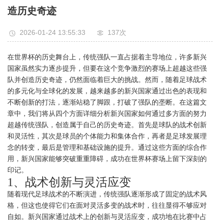
造历史奇迹
2026-01-24 13:55:33
137次
在世界杯的历史舞台上，传统强队一直占据着主导地位，许多新兴
国家虽然实力逐步提升，但要在这个竞争激烈的赛场上超越这些强
队并创造历史奇迹，仍然面临着巨大的挑战。然而，随着足球战术
的多元化与全球化的发展，越来越多的新兴国家通过出色的表现和
不断创新的打法，逐渐站稳了脚跟，打破了强队的垄断。在这篇文
章中，我们将从四个方面详细分析新兴国家如何通过多方面的努力
超越传统强队，创造属于自己的历史奇迹。首先是球队的战术创新
和灵活性，其次是球员的个体能力和集体合作，再者是足球发展理
念的转变，最后是管理和基础设施的提升。通过这些方面的综合作
用，新兴国家能够突破重重障碍，成功在世界杯赛场上留下深刻的
印记。
1、战术创新与灵活应变
随着现代足球战术的不断演进，传统强队逐渐形成了固定的战术风
格，但这也使得它们在面对灵活多变的战术时，往往显得不够应对
自如。新兴国家通过战术上的创新与灵活应变，成功地在比赛中占