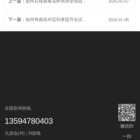
上一篇：
如何在线观看花样滑冰全国冠军赛并获取赛事最新资讯与精彩瞬间
2026-01-07
下一篇：
如何有效应对迟到者提升会议效率的策略与方法
2026-01-08
全国咨询热线
13594780403
微信扫
九游会(J9) | J9游戏
一扫