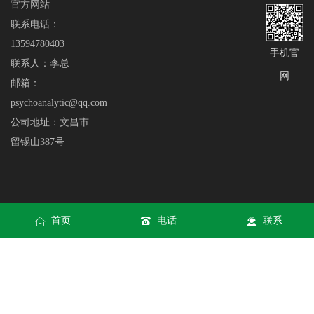
官方网站
联系电话：
13594780403
手机官
联系人：李总
网
邮箱：
psychoanalytic@qq.com
公司地址：文昌市
留锡山387号
首页
电话
联系