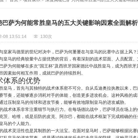
秘巴萨为何能常胜皇马的五大关键影响因素全面解析
2-08 13:51:14
130次
与皇家马德里的世纪对决中，巴萨为何屡屡在与皇马的比赛中占据上风？
与皇马的经典较量中占据优势的背后，有着深刻的战术层面、人员配置、
巴萨为何能够在多次“国王杯”及西班牙国家德比中战胜皇马，成为西班
些因素如何相互作用，成就巴萨的持续胜利。
术体系的优势
胜皇马，首先与其独特的战术体系密不可分。自从瓜迪奥拉执教以来，巴
赛节奏，还能够逐步消耗对手的体能，创造更多进攻机会。这种风格的成
通过压制皇马的传球和进攻节奏，能够有效地限制皇马的进攻威胁。
的战术体系非常注重细节与执行力。在每场德比战中，巴萨球员在场上的
克茨、哈维，或是后防的皮克、阿尔巴，都能在战术框架下完成精确的任
皇马的个人能力。
的战术灵活性也是其制胜的一大法宝。在面对皇马时，巴萨能够根据比赛
打乱皇马的进攻节奏，或是通过快速的反击打击皇马的防线。这种灵活多