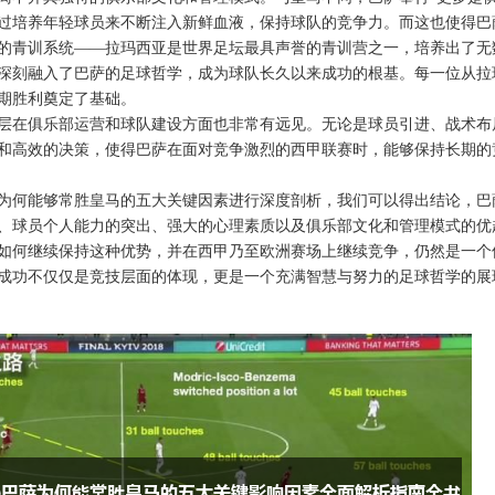
过培养年轻球员来不断注入新鲜血液，保持球队的竞争力。而这也使得巴
的青训系统——拉玛西亚是世界足坛最具声誉的青训营之一，培养出了无
深刻融入了巴萨的足球哲学，成为球队长久以来成功的根基。每一位从拉
期胜利奠定了基础。
层在俱乐部运营和球队建设方面也非常有远见。无论是球员引进、战术布
和高效的决策，使得巴萨在面对竞争激烈的西甲联赛时，能够保持长期的
为何能够常胜皇马的五大关键因素进行深度剖析，我们可以得出结论，巴
、球员个人能力的突出、强大的心理素质以及俱乐部文化和管理模式的优
如何继续保持这种优势，并在西甲乃至欧洲赛场上继续竞争，仍然是一个
成功不仅仅是竞技层面的体现，更是一个充满智慧与努力的足球哲学的展