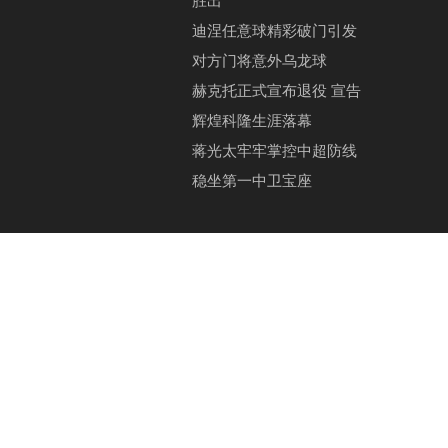
胜出
迪涅任意球精彩破门引发
对方门将意外乌龙球
赫克托正式宣布退役 宣告
辉煌科隆生涯落幕
蒋光太牢牢掌控中超防线
稳坐第一中卫宝座