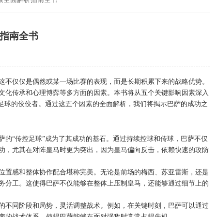
指南全书
这不仅仅是偶然或某一场比赛的表现，而是长期积累下来的战略优势。
文化传承和心理博弈等多方面的因素。本书将从五个关键影响因素深入
牙足球的佼佼者。通过这五个因素的全面解析，我们将揭示巴萨的成功之
萨的“传控足球”成为了其成功的基石。通过持续控球和传球，巴萨不仅
功，尤其在对阵皇马时更为突出，因为皇马偏向反击，依赖快速的攻防
位置感和整体协作配合堪称完美。无论是前场的梅西、苏亚雷斯，还是
务分工。这使得巴萨不仅能够在整体上压制皇马，还能够通过细节上的
的不同阶段和局势，灵活调整战术。例如，在关键时刻，巴萨可以通过
变的战术体系，使得巴萨能够在面对强敌时常常占得先机。