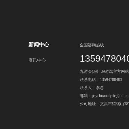
新闻中心
全国咨询热线
135947804
资讯中心
九游会(J9) | J9游戏官方网站
联系电话：13594780403
联系人：李总
邮箱：psychoanalytic@qq.c
公司地址：文昌市留锡山38