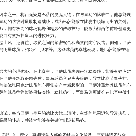
因素之一。梅西无疑是巴萨的灵魂人物，在与皇马的比赛中，他总能展
皇马的防线时屡屡制造威胁，成为巴萨能够在比赛中脱颖而出的关键。
师，拥有极高的球场视野和精妙的传球技巧，能够为梅西等前锋创造更
能力有效抵挡皇马的进攻压力。
据上风，还得益于球员之间的紧密配合和高效的防守反击。例如，巴萨
的明星球员，如C罗、贝尔等。这些球员的卓越表现，是巴萨能够在德
强大的心理优势。在比赛中，巴萨球员表现得沉稳冷静，能够有效应对
在巴萨开场取得领先后，皇马球员容易失去冷静，导致比赛节奏失控。
的整体氛围也对球员的心理状态产生积极影响。巴萨注重培养球员的心
萨的球员往往能够保持冷静、稳扎稳打，而皇马则可能会在比赛中做出
忠诚，每当巴萨与皇马的德比大战上演时，主场的氛围通常异常热烈，
高昂的斗志，并经常能够在关键时刻逆转局势。
俱乐部”这一理念，强调球队内部的团结与文化传承。巴萨强调团队合