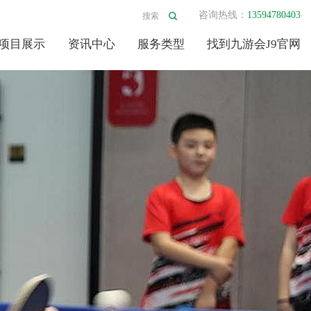
咨询热线：
13594780403
项目展示
资讯中心
服务类型
找到九游会J9官网