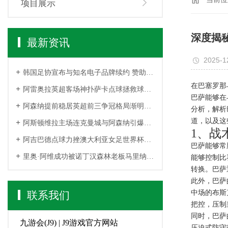
项目展示
深度揭
最新资讯
2025-1
韩国足协宣布与知名电子品牌续约 赞助资金用于青少年梯队建设
在巴塞罗那
阿雷奥拉英超客场神扑萨卡点球拯救球队一战封神门神之夜震撼全场
巴萨能够在
阿森纳提前稳居英超前三争冠格局渐明年轻阵容展现强大竞争力
分析，解析
道，以及这
阿斯顿维拉主场连克曼城与阿森纳引爆英超争冠新悬念
1、战
阿吉巴德点球力挫澳大利亚女足世界杯小组赛爆冷胜出
巴萨能够常
里奥·阿维成功被诺丁汉森林老板马里纳基斯收购完成
能够控制比
转换。巴萨
此外，巴萨
中场的布斯
联系我们
把控，压制
同时，巴萨
九游会(J9) | J9游戏官方网站
压迫式防守