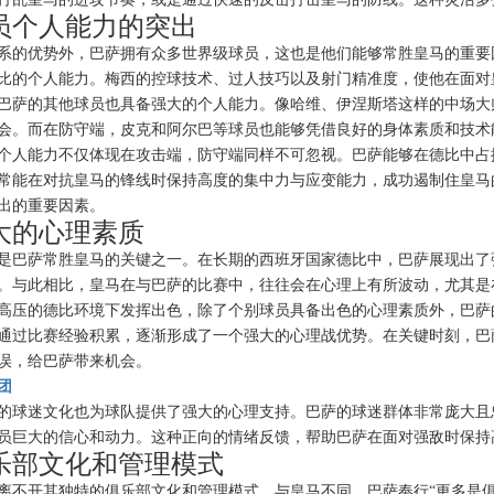
员个人能力的突出
系的优势外，巴萨拥有众多世界级球员，这也是他们能够常胜皇马的重要
比的个人能力。梅西的控球技术、过人技巧以及射门精准度，使他在面对
巴萨的其他球员也具备强大的个人能力。像哈维、伊涅斯塔这样的中场大
会。而在防守端，皮克和阿尔巴等球员也能够凭借良好的身体素质和技术
个人能力不仅体现在攻击端，防守端同样不可忽视。巴萨能够在德比中占
常能在对抗皇马的锋线时保持高度的集中力与应变能力，成功遏制住皇马
出的重要因素。
大的心理素质
是巴萨常胜皇马的关键之一。在长期的西班牙国家德比中，巴萨展现出了
。与此相比，皇马在与巴萨的比赛中，往往会在心理上有所波动，尤其是
高压的德比环境下发挥出色，除了个别球员具备出色的心理素质外，巴萨
通过比赛经验积累，逐渐形成了一个强大的心理战优势。在关键时刻，巴
误，给巴萨带来机会。
团
的球迷文化也为球队提供了强大的心理支持。巴萨的球迷群体非常庞大且
员巨大的信心和动力。这种正向的情绪反馈，帮助巴萨在面对强敌时保持
乐部文化和管理模式
离不开其独特的俱乐部文化和管理模式。与皇马不同，巴萨奉行“更多是