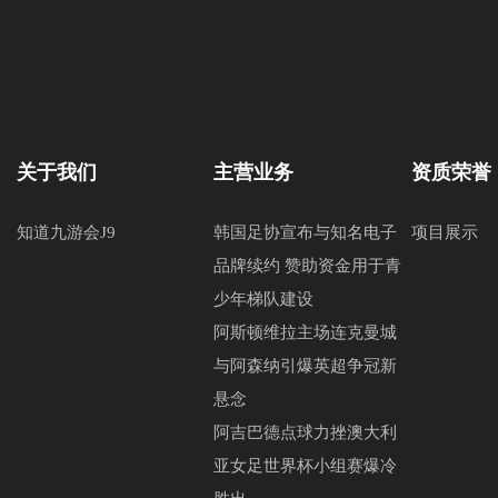
关于我们
主营业务
资质荣誉
知道九游会J9
韩国足协宣布与知名电子
项目展示
品牌续约 赞助资金用于青
少年梯队建设
阿斯顿维拉主场连克曼城
与阿森纳引爆英超争冠新
悬念
阿吉巴德点球力挫澳大利
亚女足世界杯小组赛爆冷