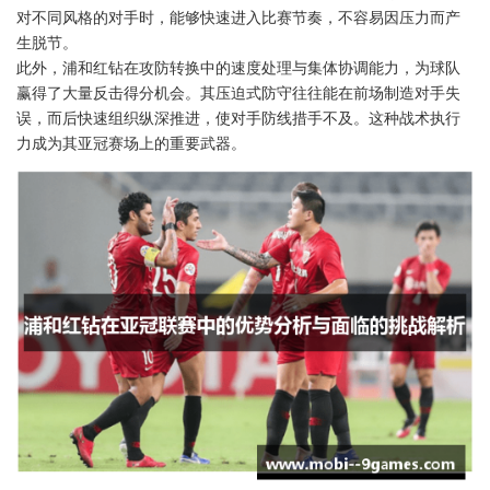
对不同风格的对手时，能够快速进入比赛节奏，不容易因压力而产
生脱节。
此外，浦和红钻在攻防转换中的速度处理与集体协调能力，为球队
赢得了大量反击得分机会。其压迫式防守往往能在前场制造对手失
误，而后快速组织纵深推进，使对手防线措手不及。这种战术执行
力成为其亚冠赛场上的重要武器。