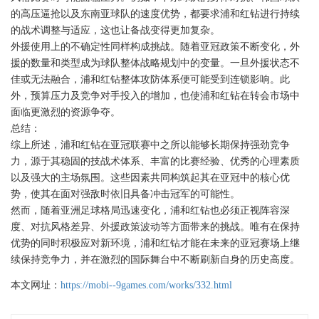
的高压逼抢以及东南亚球队的速度优势，都要求浦和红钻进行持续
的战术调整与适应，这也让备战变得更加复杂。
外援使用上的不确定性同样构成挑战。随着亚冠政策不断变化，外
援的数量和类型成为球队整体战略规划中的变量。一旦外援状态不
佳或无法融合，浦和红钻整体攻防体系便可能受到连锁影响。此
外，预算压力及竞争对手投入的增加，也使浦和红钻在转会市场中
面临更激烈的资源争夺。
总结：
综上所述，浦和红钻在亚冠联赛中之所以能够长期保持强劲竞争
力，源于其稳固的技战术体系、丰富的比赛经验、优秀的心理素质
以及强大的主场氛围。这些因素共同构筑起其在亚冠中的核心优
势，使其在面对强敌时依旧具备冲击冠军的可能性。
然而，随着亚洲足球格局迅速变化，浦和红钻也必须正视阵容深
度、对抗风格差异、外援政策波动等方面带来的挑战。唯有在保持
优势的同时积极应对新环境，浦和红钻才能在未来的亚冠赛场上继
续保持竞争力，并在激烈的国际舞台中不断刷新自身的历史高度。
本文网址：
https://mobi--9games.com/works/332.html