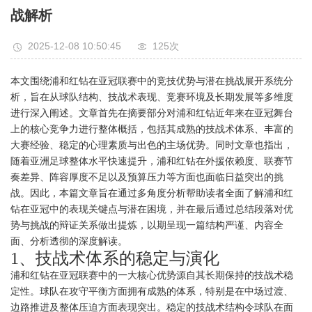
战解析
2025-12-08 10:50:45
125次
本文围绕浦和红钻在亚冠联赛中的竞技优势与潜在挑战展开系统分
析，旨在从球队结构、技战术表现、竞赛环境及长期发展等多维度
进行深入阐述。文章首先在摘要部分对浦和红钻近年来在亚冠舞台
上的核心竞争力进行整体概括，包括其成熟的技战术体系、丰富的
大赛经验、稳定的心理素质与出色的主场优势。同时文章也指出，
随着亚洲足球整体水平快速提升，浦和红钻在外援依赖度、联赛节
奏差异、阵容厚度不足以及预算压力等方面也面临日益突出的挑
战。因此，本篇文章旨在通过多角度分析帮助读者全面了解浦和红
钻在亚冠中的表现关键点与潜在困境，并在最后通过总结段落对优
势与挑战的辩证关系做出提炼，以期呈现一篇结构严谨、内容全
面、分析透彻的深度解读。
1、技战术体系的稳定与演化
浦和红钻在亚冠联赛中的一大核心优势源自其长期保持的技战术稳
定性。球队在攻守平衡方面拥有成熟的体系，特别是在中场过渡、
边路推进及整体压迫方面表现突出。稳定的技战术结构令球队在面