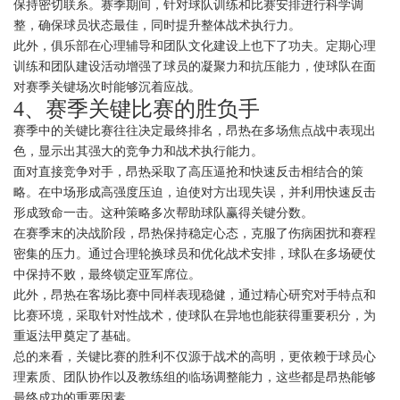
保持密切联系。赛季期间，针对球队训练和比赛安排进行科学调
整，确保球员状态最佳，同时提升整体战术执行力。
此外，俱乐部在心理辅导和团队文化建设上也下了功夫。定期心理
训练和团队建设活动增强了球员的凝聚力和抗压能力，使球队在面
对赛季关键场次时能够沉着应战。
4、赛季关键比赛的胜负手
赛季中的关键比赛往往决定最终排名，昂热在多场焦点战中表现出
色，显示出其强大的竞争力和战术执行能力。
面对直接竞争对手，昂热采取了高压逼抢和快速反击相结合的策
略。在中场形成高强度压迫，迫使对方出现失误，并利用快速反击
形成致命一击。这种策略多次帮助球队赢得关键分数。
在赛季末的决战阶段，昂热保持稳定心态，克服了伤病困扰和赛程
密集的压力。通过合理轮换球员和优化战术安排，球队在多场硬仗
中保持不败，最终锁定亚军席位。
此外，昂热在客场比赛中同样表现稳健，通过精心研究对手特点和
比赛环境，采取针对性战术，使球队在异地也能获得重要积分，为
重返法甲奠定了基础。
总的来看，关键比赛的胜利不仅源于战术的高明，更依赖于球员心
理素质、团队协作以及教练组的临场调整能力，这些都是昂热能够
最终成功的重要因素。