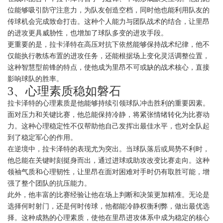
位能够吸引防守注意力，为队友创造空档，同时他也能利用队友的
传球机会完成致命打击。这种个人能力与团队战术的结合，让里昂
的进攻更具威胁性，也增加了球队多变的进攻手段。
更重要的是，拉卡泽特在高压对抗下依然能够保持战术纪律，他不
仅能执行教练布置的进攻任务，还能根据场上变化灵活调整位置，
这种智慧型前锋的特点，使他成为里昂不可或缺的战术核心，直接
影响球队的胜率。
3、心理素质稳如磐石
拉卡泽特的心理素质是他能够持续引领球队冲击胜利的重要因素。
面对压力和关键比赛，他总能保持冷静，将紧张情绪转化为比赛动
力。这种心理稳定性不仅帮助他自己发挥出最佳水平，也对全队起
到了稳定军心的作用。
在逆境中，拉卡泽特的表现尤为突出。当球队落后或局势不利时，
他总能在关键时刻挺身而出，通过进球或助攻改变比赛走向。这种
领袖气质和心理韧性，让里昂在面对困难对手时仍有取胜可能，增
强了整个团队的抗压能力。
此外，他丰富的比赛经验让他在场上判断和决策更加精准。无论是
选择何时射门，还是何时传球，他都能冷静权衡利弊，做出最优选
择。这种成熟的心理素质，使他在里昂进攻体系中成为稳定的核心