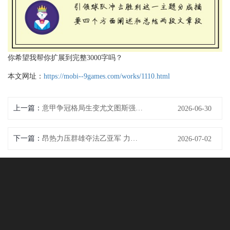
你希望我帮你扩展到完整3000字吗？
本文网址：
https://mobi--9games.com/works/1110.html
上一篇：
意甲争冠格局生变尤文图斯强势锁定联赛第二席位冲击下赛季欧战资格
2026-06-30
下一篇：
昂热力压群雄夺法乙亚军 力挤重返法甲行列
2026-07-02