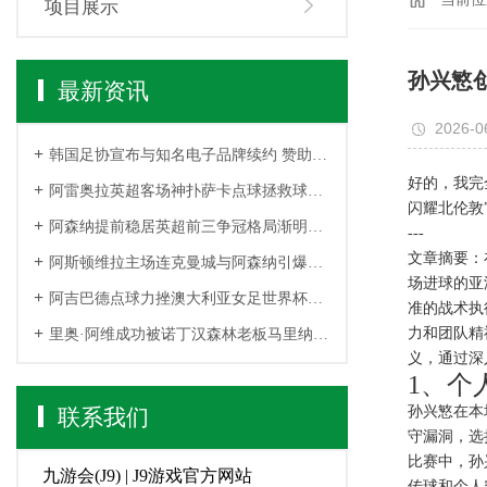
项目展示
孙兴慜
最新资讯
2026-0
韩国足协宣布与知名电子品牌续约 赞助资金用于青少年梯队建设
好的，我完
阿雷奥拉英超客场神扑萨卡点球拯救球队一战封神门神之夜震撼全场
闪耀北伦敦
阿森纳提前稳居英超前三争冠格局渐明年轻阵容展现强大竞争力
---
文章摘要：
阿斯顿维拉主场连克曼城与阿森纳引爆英超争冠新悬念
场进球的亚
阿吉巴德点球力挫澳大利亚女足世界杯小组赛爆冷胜出
准的战术执
力和团队精
里奥·阿维成功被诺丁汉森林老板马里纳基斯收购完成
义，通过深
1、个
孙兴慜在本
联系我们
守漏洞，选
比赛中，孙
九游会(J9) | J9游戏官方网站
传球和个人