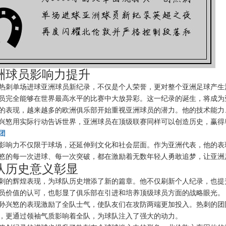
洲球员影响力提升
热刺单场进球亚洲球员新纪录，不仅是个人荣誉，更对整个亚洲足球产生
员完全能够在世界最高水平的比赛中大放异彩。这一纪录的诞生，将成为
的表现，越来越多的欧洲俱乐部开始重视亚洲球员的潜力。他的技术能力
兴慜用实际行动告诉世界，亚洲球员在顶级联赛同样可以创造历史，赢得
团
影响力不仅限于球场，还延伸到文化和社会层面。作为亚洲代表，他的表
慜的每一次进球、每一次突破，都在激励着无数年轻人勇敢追梦，让亚洲
队历史意义彰显
刺的辉煌表现，为球队历史增添了新的篇章。他不仅刷新个人纪录，也提
员价值的认可，也彰显了俱乐部在引进和培养顶级球员方面的战略眼光。
孙兴慜的表现激励了全队士气，使队友们在攻防两端更加投入。热刺的团
，更通过领袖气质影响着全队，为球队注入了强大的动力。