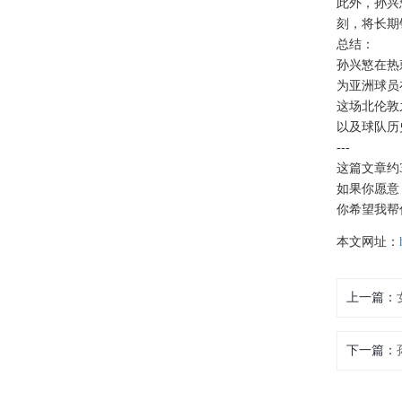
此外，孙兴
刻，将长期
总结：
孙兴慜在热
为亚洲球员
这场北伦敦
以及球队历
---
这篇文章约
如果你愿意
你希望我帮
本文网址：
上一篇：
下一篇：