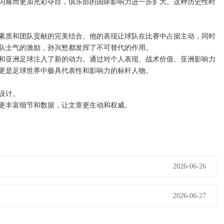
闪耀而更加光彩夺目，俱乐部的国际影响力进一步扩大。这种历史性时
素质和团队贡献的完美结合。他的表现让球队在比赛中占据主动，同时
队士气的激励，孙兴慜都发挥了不可替代的作用。
和亚洲足球注入了新的动力。通过对个人表现、战术价值、亚洲影响力
更是足球世界中极具代表性和影响力的标杆人物。
设计。
展到更丰富细节和数据，让文章更生动和权威。
2026-06-26
2026-06-27