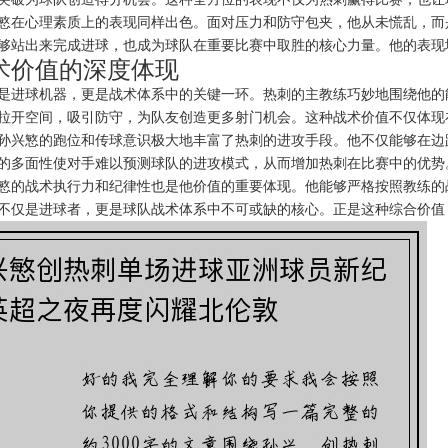
慜在心理素质上的表现同样出色。面对压力和防守包夹，他从未慌乱，而
够站出来完成进球，也成为球队在重要比赛中取胜的核心力量。他的表现
术价值的深度体现
是进球机器，更是战术体系中的关键一环。热刺的主教练巧妙地围绕他的
拉开空间，吸引防守，为队友创造更多射门机会。这种战术价值不仅体现
孙兴慜的跑位和传球意识极大地丰富了热刺的进攻手段。他不仅能够在边
的多面性使对手难以预测球队的进攻模式，从而增加热刺在比赛中的优势
慜的战术执行力和纪律性也是他价值的重要体现。他能够严格按照教练的
不仅是进球者，更是球队战术体系中不可或缺的核心。正是这种综合价值