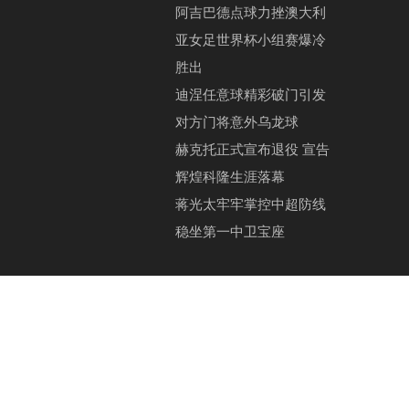
阿吉巴德点球力挫澳大利
亚女足世界杯小组赛爆冷
胜出
迪涅任意球精彩破门引发
对方门将意外乌龙球
赫克托正式宣布退役 宣告
辉煌科隆生涯落幕
蒋光太牢牢掌控中超防线
稳坐第一中卫宝座