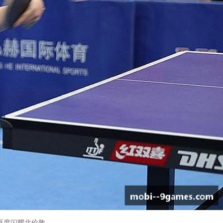
再度闪耀北伦敦