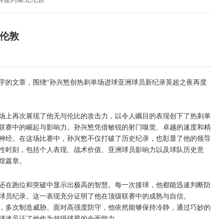
伦敦
0字的文章，围绕“孙兴慜创热刺单场进球亚洲球员新纪录英超之夜再度
场上再次展现了他无与伦比的攻击力，以令人瞩目的表现创下了热刺单
联赛中的崛起与影响力。孙兴慜凭借敏锐的射门嗅觉、卓越的速度和精
神经。在这场比赛中，孙兴慜不仅打破了历史纪录，也彰显了他的领导
性时刻，包括个人表现、战术价值、亚洲球员影响力以及球队历史意
煌篇章。
还在跑位和突破中显示出极高的智慧。每一次接球，他都能迅速判断防
球员纪录。这一表现充分证明了他在顶级联赛中的成熟与自信。
，多次制造威胁。面对高强度防守，他依然能够保持冷静，通过巧妙的
球迷见证了他作为超级球星的全面能力。