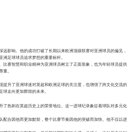
深远影响。他的成功打破了长期以来欧洲顶级联赛对亚洲球员的偏见，
亚洲足球球员追求梦想的重要标杆。
、比赛智慧和职业精神为亚洲球员树立了正面形象，也为年轻球员提供
尊重。
现提升了亚洲球迷对英超和欧洲足球的关注度，也增强了跨文化交流的
足球走向更加辉煌的未来。
升了热刺在英超历史上的荣誉地位。这一进球纪录象征着球队对多元化
队配合因他而更加默契，整个比赛节奏因他的突破而加快。他不仅以进