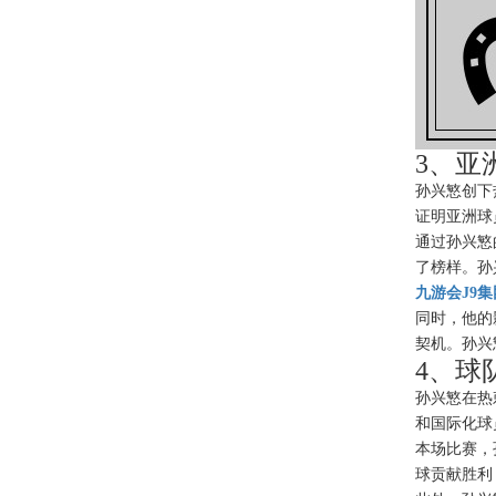
3、亚
孙兴慜创下
证明亚洲球
通过孙兴慜
了榜样。孙
九游会J9集
同时，他的
契机。孙兴
4、球
孙兴慜在热
和国际化球
本场比赛，
球贡献胜利