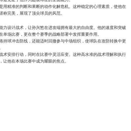
是用精准的判断和果断的动作化解危机。这种稳定的心理素质，使他在
堪称完美，展现了顶尖球员的风范。
能力设计战术，让孙兴慜在进攻端拥有最大的自由度。他的速度和突破
在单场比赛，更在整个赛季的战略部署中发挥重要作用。
路持球冲击防线，还能适时回撤参与中场组织，使球队在攻防转换中更
。
战术安排行动，同时在比赛中灵活应变。这种高水准的战术理解和执行
，让他在本场比赛中成为耀眼的焦点。