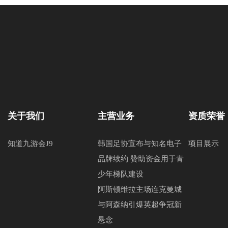
关于我们
主营业务
资质荣誉
知道九游会J9
韩国足协宣布与知名电子
项目展示
品牌续约 赞助资金用于青
少年梯队建设
阿斯顿维拉主场连克曼城
与阿森纳引爆英超争冠新
悬念