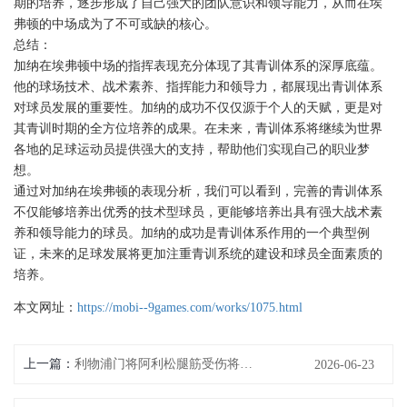
期的培养，逐步形成了自己强大的团队意识和领导能力，从而在埃
弗顿的中场成为了不可或缺的核心。
总结：
加纳在埃弗顿中场的指挥表现充分体现了其青训体系的深厚底蕴。
他的球场技术、战术素养、指挥能力和领导力，都展现出青训体系
对球员发展的重要性。加纳的成功不仅仅源于个人的天赋，更是对
其青训时期的全方位培养的成果。在未来，青训体系将继续为世界
各地的足球运动员提供强大的支持，帮助他们实现自己的职业梦
想。
通过对加纳在埃弗顿的表现分析，我们可以看到，完善的青训体系
不仅能够培养出优秀的技术型球员，更能够培养出具有强大战术素
养和领导能力的球员。加纳的成功是青训体系作用的一个典型例
证，未来的足球发展将更加注重青训系统的建设和球员全面素质的
培养。
本文网址：
https://mobi--9games.com/works/1075.html
上一篇：
利物浦门将阿利松腿筋受伤将缺席多场联赛影响球队防守布局
2026-06-23