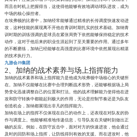
而且在时机上把握得当，这使得他能够有效地调动球队进攻，成为
中场的核心操控者。
在埃弗顿的比赛中，加纳经常能够通过精准的长传调度快速发动进
攻，这种技能的展现离不开他在青训时期扎实的技术基础。加纳青
训时期的训练强调的是球员在紧张局势下依然能够保持稳定的技术
动作，这对于他后来的职业生涯起到了至关重要的作用。通过多年
的不断磨练，加纳已经能够在高强度的比赛环境中依然展现出精湛
的技术执行力。
九游会J9集团
2、加纳的战术素养与场上指挥能力
加纳的战术素养和场上指挥能力是他成为埃弗顿中场核心的关键所
在。加纳不仅能够在比赛中合理判断战术形势，还能够根据场上局
势变化迅速调整自己的位置和打法。他的战术理解能力使得他在进
攻和防守转换中都能起到极大的作用，无论是控制节奏还是为队友
创造机会，加纳都展现出非凡的指挥能力。
加纳在场上的指挥不仅体现在自己的动作上，还表现在对队友的协
作与调度上。他能够精准地传递信息，引导队友在关键时刻做出正
确的反应。例如，在防守反击中，面对对方的快速进攻，他会通过
及时的回防和场上指挥，让防线得到有效的支援。而在进攻时，他