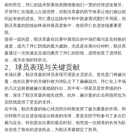
相对而言，拜仁的战术部署依然围绕着他们一贯的控球进攻展开。
尽管拜仁在场面上占据优势，但勒沃库森的防守体系让他们难以组
织起有效的进攻。拜仁通过边路传中和中路渗透试图打开局面，但
勒沃库森的防线始终保持着高度集中，使得拜仁在进攻端屡屡受
阻。
值得一提的是，勒沃库森在比赛中展现出的中场拦截与反击转换的
速度，成为了拜仁防线的最大威胁。尤其是在第60分钟时，勒沃库
森通过一次快速反击成功撕开了拜仁的防线，进而创造了进球机
会，成为全场的转折点。
2、球员表现与关键贡献
本场比赛，勒沃库森的球员表现可谓是全员皆兵。首先是门将赫尔
曼，他在比赛中的关键扑救为球队立下了赫赫战功。拜仁在上半场
的几次远射都被赫尔曼稳稳扑出，其中有一球甚至是世界级的扑
救，保住了勒沃库森的领先优势。此外，赫尔曼的出击和指挥也为
后防线提供了坚实的支持。
在中场，勒沃库森的核心球员阿尔特斯发挥了极为重要的作用。阿
尔特斯不仅在进攻端送出精准的传球，更是在防守时参与了多次拦
截与反击。特别是在比赛的最后时刻，他凭借一次精准的长传为队
友创造了致命的进攻机会，为勒沃库森锁定了胜局。