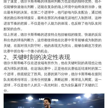
除了速度，德尔卡斯蒂略的球感和判断力也是他的独特优势。他不
仅能够快速做出判断，还能在复杂的场上环境中始终保持冷静，做
出最有利的决策。在第二个进球中，他巧妙地与队友配合，通过精
准的跑位和传球接应，最终在禁区内准确无误地打入制胜球。这种
进攻节奏的把握，不仅是他个人能力的体现，也反映了他与队友间
默契的合作。
综上所述，德尔卡斯蒂略的进攻特点包括敏锐的嗅觉、快速的反应
和出色的球场判断力，这些都使得他在比赛中常常能够成为制胜的
关键。在面对强大防守时，他的表现尤为突出，能够在瞬息万变的
比赛中抓住每一个微小的机会。
2、关键时刻的决定性表现
德尔卡斯蒂略不仅在进攻端有所作为，他在关键时刻的表现也让他
成为球队的英雄。在这场比赛中，正是他在比赛临近结束时的第二
个进球，彻底锁定了胜局。比赛的第75分钟，德尔卡斯蒂略在接到
队友精准传球后，没有任何犹豫，果断起脚，将球送入网窝。这一
进球，不仅是他个人的又一高光时刻，也为全队赢得了关键的三
分。