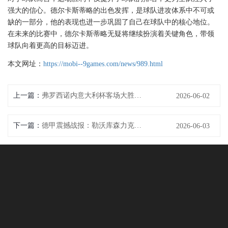
强大的信心。德尔卡斯蒂略的出色发挥，是球队进攻体系中不可或
缺的一部分，他的表现也进一步巩固了自己在球队中的核心地位。
在未来的比赛中，德尔卡斯蒂略无疑将继续扮演着关键角色，带领
球队向着更高的目标迈进。
本文网址：
https://mobi--9games.com/news/989.html
上一篇：
弗罗西诺内意大利杯客场大胜那不勒斯创造爆冷奇迹
2026-06-02
下一篇：
德甲震撼战报：勒沃库森力克拜仁实现关键胜利
2026-06-03