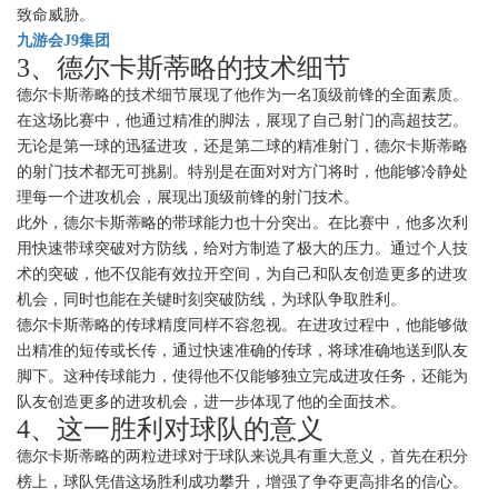
致命威胁。
九游会J9集团
3、德尔卡斯蒂略的技术细节
德尔卡斯蒂略的技术细节展现了他作为一名顶级前锋的全面素质。
在这场比赛中，他通过精准的脚法，展现了自己射门的高超技艺。
无论是第一球的迅猛进攻，还是第二球的精准射门，德尔卡斯蒂略
的射门技术都无可挑剔。特别是在面对对方门将时，他能够冷静处
理每一个进攻机会，展现出顶级前锋的射门技术。
此外，德尔卡斯蒂略的带球能力也十分突出。在比赛中，他多次利
用快速带球突破对方防线，给对方制造了极大的压力。通过个人技
术的突破，他不仅能有效拉开空间，为自己和队友创造更多的进攻
机会，同时也能在关键时刻突破防线，为球队争取胜利。
德尔卡斯蒂略的传球精度同样不容忽视。在进攻过程中，他能够做
出精准的短传或长传，通过快速准确的传球，将球准确地送到队友
脚下。这种传球能力，使得他不仅能够独立完成进攻任务，还能为
队友创造更多的进攻机会，进一步体现了他的全面技术。
4、这一胜利对球队的意义
德尔卡斯蒂略的两粒进球对于球队来说具有重大意义，首先在积分
榜上，球队凭借这场胜利成功攀升，增强了争夺更高排名的信心。