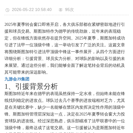
2026-05-22 10:58:40
95次
2025年夏季转会窗口即将开启，各大俱乐部都在紧锣密鼓地进行引
援和球员交易。斯图加特作为德甲的传统劲旅，近年来的表现稳
定，但在锋线方面依然存在提升空间。2025年夏季，斯图加特成功
引进了法甲一位顶级中锋，这一举动引发了广泛的关注。这篇文章
将围绕斯图加特引进法甲顶级中锋这一事件展开，从四个方面进行
详细分析：引援背景、球员实力分析、对球队的影响以及引援的未
来展望。通过这些分析，我们能够全面了解这笔转会背后的动机及
其可能带来的深远影响。
九游会J9集团
1、引援背景分析
斯图加特近年来在德甲的表现虽然保持一定水准，但始终未能在锋
线找到稳定的进攻点。球队过去几个赛季的进攻端相对乏力，尤其
是在关键比赛中，缺少一名能够在禁区内发挥决定性作用的顶级中
锋。斯图加特管理层深知这一点，决定在2025年夏季转会窗大力投
资球队的进攻线。经过深思熟虑，俱乐部瞄准了法甲联赛中的一位
顶级中锋，最终达成了这笔交易。这一引援被认为是斯图加特近年