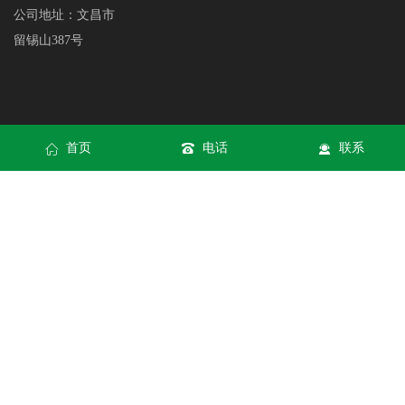
公司地址：文昌市
留锡山387号
首页
电话
联系
网站地图
|
XML
Copyright © 九游会(J9) | J9游戏官方网站 All rights reserved
九游会J9
集团