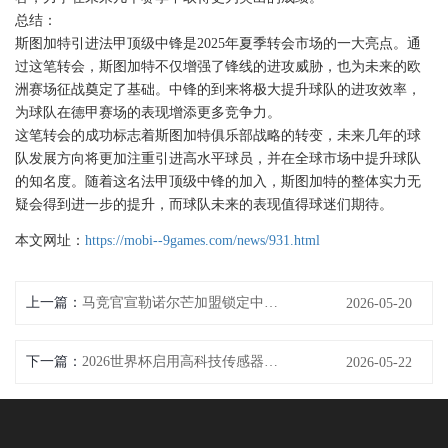
总结：
斯图加特引进法甲顶级中锋是2025年夏季转会市场的一大亮点。通
过这笔转会，斯图加特不仅增强了锋线的进攻威胁，也为未来的欧
洲赛场征战奠定了基础。中锋的到来将极大提升球队的进攻效率，
为球队在德甲赛场的表现增添更多竞争力。
这笔转会的成功标志着斯图加特俱乐部战略的转变，未来几年的球
队发展方向将更加注重引进高水平球员，并在全球市场中提升球队
的知名度。随着这名法甲顶级中锋的加入，斯图加特的整体实力无
疑会得到进一步的提升，而球队未来的表现值得球迷们期待。
本文网址：
https://mobi--9games.com/news/931.html
上一篇：
马竞官宣勒诺尔芒加盟锁定中卫线实力提升
2026-05-20
下一篇：
2026世界杯启用高科技传感器实时监控球场草坪湿度保障比赛公平
2026-05-22