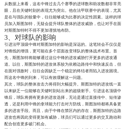
从数据上来看，这名中锋过去几个赛季的进球数和助攻数都非常亮
眼，且在关键时刻的表现尤为突出。他在法甲联赛中的表现，尤其
是在与强队的较量中，往往能够成为比赛的决定性因素。这样的球
员加入斯图加特，无疑会提升球队整体的进攻威胁，也让对手在面
对斯图加特时不得不更加谨慎地布防。
3、对球队的影响
引进法甲顶级中锋对斯图加特的影响是深远的。这笔转会不仅仅是
对锋线的增强，更可能在多个层面改变球队的整体战术布置。首
先，斯图加特将能够通过这位中锋的进攻威胁打开更多的进攻通
道。以往，斯图加特的进攻体系较为依赖边路传中和快速反击，但
在面对强敌时，往往会因缺乏一个稳定的终结者而陷入进攻困境。
而这名中锋的到来，可以有效缓解这一问题。
其次，球队的整体攻击力将得到大幅提升。斯图加特的进攻线一直
以来缺乏一位能够在关键时刻站出来的超级射手。引进这名顶级中
锋后，球队将拥有更多的进攻选择，无论是通过直接传中、短传渗
透，还是利用中锋的拿球能力打击对方防线，斯图加特都将具备更
多的进攻手段。而且，由于中锋在禁区内的存在，斯图加特的边路
进攻也将因此变得更加有威胁，球员们可以通过更多的交叉跑动和
配合创造更多破门机会。