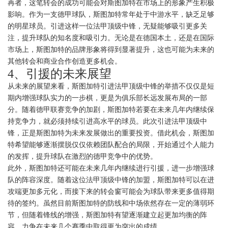
再者，这笔转会的成功可能会对斯图加特在市场上的形象产生积极
影响。作为一支德甲球队，斯图加特常年处于中游水平，缺乏足够
的明星球员。引进这样一位法甲顶级中锋，无疑能够吸引更多关
注，提升球队的知名度和吸引力。无论是在德国本土，还是在国际
市场上，斯图加特的品牌形象将得到显著提升，这也可能为未来的
其他转会和商业合作创造更多机会。
4、引援的未来展望
从未来的展望来看，斯图加特引进法甲顶级中锋的举措不仅仅是短
期内增强球队实力的一步棋，更是为俱乐部长远发展布局的一部
分。随着德甲联赛竞争的加剧，斯图加特若要在未来几年内继续保
持竞争力，就必须持续引进高水平的球员。此次引进法甲顶级中
锋，正是斯图加特为未来发展做出的重要投资。借此机会，斯图加
特希望能够逐渐摆脱仅仅依赖团队配合的局限，开始通过个人能力
的发挥，提升球队在激烈的德甲竞争中的优势。
此外，斯图加特还可能在未来几年内继续进行引援，进一步增强球
队的阵容深度。随着这位法甲顶级中锋的加盟，斯图加特可以在进
攻端更加多元化，而接下来的转会窗可能会为球队带来更多值得期
待的签约。虽然目前斯图加特的防线和中场依然存在一定的薄弱环
节，但随着锋线的增强，斯图加特有望逐渐建立起更加均衡的阵
容，力争在未来几个赛季中取得更为突出的成绩。