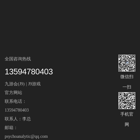
全国咨询热线
13594780403
微信扫
九游会(J9) | J9游戏
一扫
官方网站
联系电话：
13594780403
手机官
联系人：李总
网
邮箱：
psychoanalytic@qq.com