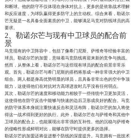
和断球。他的防守不仅体现在身体对抗上，更多的是依靠战术理解
和反应速度，为球队赢得更多防守上的主动权。综合来看，勒诺尔
芒无疑是一名具备全面素质的中卫，能够满足马竞对防线球员的高
要求。
2、勒诺尔芒与现有中卫球员的配合前
景
马竞现有的中卫阵容中，包括了像希门尼斯、萨维奇等经验丰富的
球员。勒诺尔芒的加盟，意味着马竞防线将迎来新的竞争与挑战。
然而，从整体上看，勒诺尔芒与这些现有球员的配合前景非常乐
观。首先，勒诺尔芒与希门尼斯的搭档将形成一种非常强大的中卫
组合。两人都是身高优势明显的球员，且具备非常出色的空中争顶
能力，这使得他们在对抗对方高球进攻时几乎没有任何弱点。
其次，勒诺尔芒的速度和移动能力相较于一些传统中卫更加灵活，
这使得他在防守反击中能够与快速的边后卫形成良好的配合。马竞
的防守体系本身就注重快速反击和灵活布阵，勒诺尔芒的加入将使
得这一战术得到更好的执行。此外，勒诺尔芒在与萨维奇和其他中
卫球员的配合上，也能展现出非常强的互补性。他的沉稳与萨维奇
的侵略性形成鲜明对比，能够在防守时提供更多的选择。
勒诺尔芒的加盟还将促进整个防线的深度提升。马竞拥有一批技术