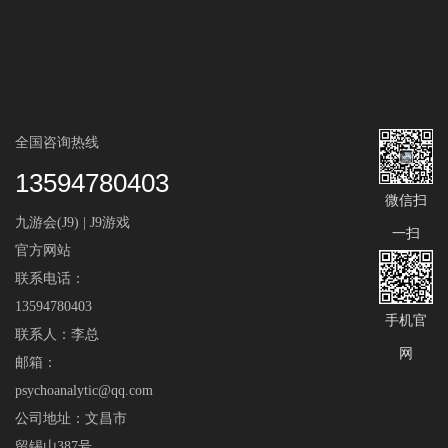
全国咨询热线
13594780403
微信扫
九游会(J9) | J9游戏
一扫
官方网站
联系电话：
13594780403
手机官
联系人：李总
网
邮箱：
psychoanalytic@qq.com
公司地址：文昌市
留锡山387号