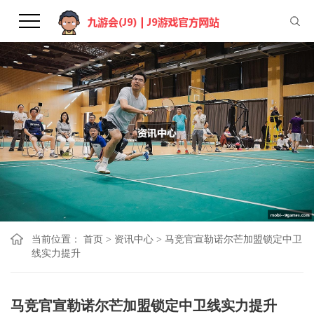
当前位置：
首页
>
资讯中心
>
马竞官宣勒诺尔芒加盟锁定中卫
线实力提升
马竞官宣勒诺尔芒加盟锁定中卫线实力提升