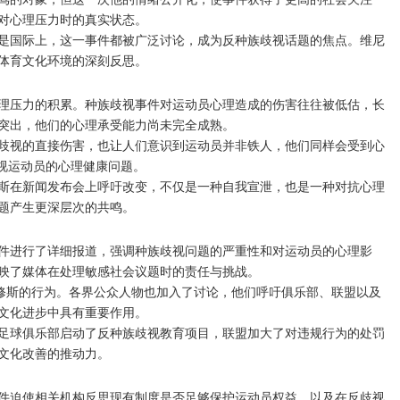
对心理压力时的真实状态。
是国际上，这一事件都被广泛讨论，成为反种族歧视话题的焦点。维尼
体育文化环境的深刻反思。
理压力的积累。种族歧视事件对运动员心理造成的伤害往往被低估，长
突出，他们的心理承受能力尚未完全成熟。
歧视的直接伤害，也让人们意识到运动员并非铁人，他们同样会受到心
视运动员的心理健康问题。
斯在新闻发布会上呼吁改变，不仅是一种自我宣泄，也是一种对抗心理
题产生更深层次的共鸣。
件进行了详细报道，强调种族歧视问题的严重性和对运动员的心理影
映了媒体在处理敏感社会议题时的责任与挑战。
尼修斯的行为。各界公众人物也加入了讨论，他们呼吁俱乐部、联盟以及
文化进步中具有重要作用。
足球俱乐部启动了反种族歧视教育项目，联盟加大了对违规行为的处罚
文化改善的推动力。
件迫使相关机构反思现有制度是否足够保护运动员权益，以及在反歧视