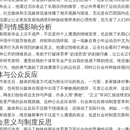
布会上，他通过泪水表达了长期压抑的痛苦，也让外界看到了运动员在面
，社交媒体和主流媒体迅速传播了相关视频与报道。无论是在巴西国内还
流露让公众更加直观地感受到种族歧视带来的心理伤害，也引发了人们对
理与情感影响分析
新闻发布会上泣不成声，不仅是对个人遭遇的情绪宣泄，也反映了长期心
环境中可能导致焦虑、抑郁和自我怀疑。这一现象在青少年运动员中尤为
痛哭行为具有强烈的象征意义。他通过情绪化表达，让全社会看到了种族
种公开的情绪表达，有助于打破体育界“必须坚强”的刻板印象，让公众正
学研究表明，遭受歧视的个体常常会产生自我价值感下降的情况。维尼修
行为。他的勇气激励了其他遭遇不公的运动员，同时让社会对种族歧视问
体与公众反应
件发生后，媒体的报道方式成为舆论讨论的焦点。一方面，多家媒体对事
面，也有部分媒体在报道中出现了不够敏感的措辞，引发公众批评。这反
，网友们纷纷表达支持与声援，许多人用“勇敢”、“正义”等词汇描述维
取更严格的反歧视措施。这种公众反应表明，社会舆论在推动制度变革和
是，媒体和公众反应不仅限于情感表达，还推动了实际行动。例如，一些
举措显示，维尼修斯事件不仅是个人遭遇的表达，也是社会对制度完善和
会意义与制度反思
开呼吁改变，揭示了种族歧视在体育界乃至社会中的普遍性问题。这一事