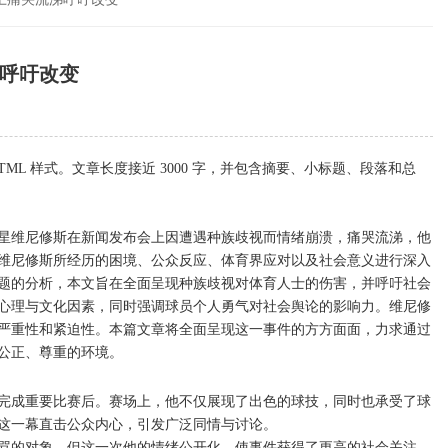
呼吁改变
L 样式。文章长度接近 3000 字，并包含摘要、小标题、段落和总
星维尼修斯在新闻发布会上因遭遇种族歧视而情绪崩溃，痛哭流涕，他
维尼修斯所经历的困境、公众反应、体育界应对以及社会意义进行深入
题的分析，本文旨在全面呈现种族歧视对体育人士的伤害，并呼吁社会
心理与文化因素，同时强调球员个人勇气对社会舆论的影响力。维尼修
严重性和紧迫性。本篇文章将全面呈现这一事件的方方面面，力求通过
公正、尊重的环境。
完成重要比赛后。赛场上，他不仅展现了出色的球技，同时也承受了球
这一幕直击公众内心，引发广泛同情与讨论。
骂的对象，但这一次他的情绪公开化，使事件获得了更高的社会关注