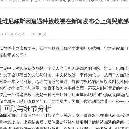
星维尼修斯因遭遇种族歧视在新闻发布会上痛哭流涕
5-10 14:16:24
86次
以帮你生成这篇文章。我会严格按照你的要求来组织结构、字数分配和 HTM
完整示例文章：
世界中，种族歧视依然是一个令人痛心和无法回避的问题。近日，巴西球
引发了全球范围的关注与讨论。本文将以这一事件为核心，从四个方面对
对事件本身的回顾、心理与情感的探讨、媒体与舆论的反应以及制度性问
实行动推动平等与尊重。文章不仅关注事件表面，还深入剖析背后的社会
仅是一种情绪释放，更是一种公开呼吁，让全世界认识到种族歧视问题的
深度思考，呼吁体育界与社会共同努力，为每一位运动员营造一个公平、
件回顾与细节分析
新闻发布会上痛哭的画面引起了广泛关注，这一事件发生在他代表俱乐部
的种族攻击。比赛结束后，媒体采访的镜头捕捉到了他情绪崩溃的瞬间，
并非维尼修斯第一次遭遇种族歧视。在过去的比赛中，他多次成为球迷辱