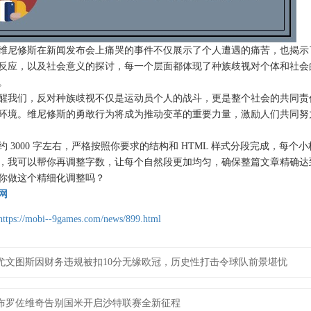
维尼修斯在新闻发布会上痛哭的事件不仅展示了个人遭遇的痛苦，也揭示
反应，以及社会意义的探讨，每一个层面都体现了种族歧视对个体和社会
。
醒我们，反对种族歧视不仅是运动员个人的战斗，更是整个社会的共同责
环境。维尼修斯的勇敢行为将成为推动变革的重要力量，激励人们共同努
约 3000 字左右，严格按照你要求的结构和 HTML 样式分段完成，每个
，我可以帮你再调整字数，让每个自然段更加均匀，确保整篇文章精确达到 3
你做这个精细化调整吗？
网
https://mobi--9games.com/news/899.html
尤文图斯因财务违规被扣10分无缘欧冠，历史性打击令球队前景堪忧
布罗佐维奇告别国米开启沙特联赛全新征程