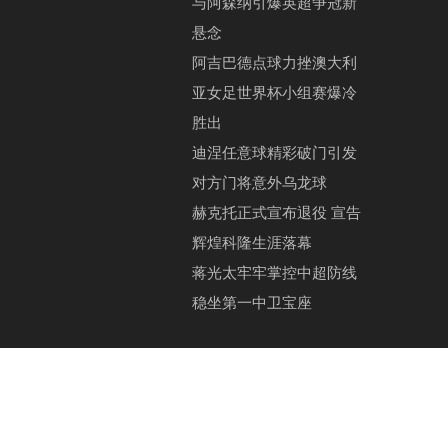
与阿森纳引爆英超争冠新
悬念
阿吉巴德点球力挫澳大利
亚女足世界杯小组赛爆冷
胜出
迪涅任意球精彩破门引发
对方门将意外乌龙球
赫克托正式宣布退役 宣告
辉煌科隆生涯落幕
蒋光太牢牢掌控中超防线
稳坐第一中卫宝座