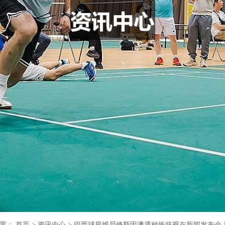
位置：
首页
>
资讯中心
>
巴西球星维尼修斯因遭遇种族歧视在新闻发布会