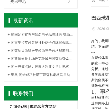
资讯中心
巴西球
最新资讯
2026-0
韩国足协宣布与知名电子品牌续约 赞助资金用于青少年梯队建设
好的，我可
阿雷奥拉英超客场神扑萨卡点球拯救球队一战封神门神之夜震撼全场
结。下面是
阿森纳提前稳居英超前三争冠格局渐明年轻阵容展现强大竞争力
---
在现代体育
阿斯顿维拉主场连克曼城与阿森纳引爆英超争冠新悬念
的这一举动
阿吉巴德点球力挫澳大利亚女足世界杯小组赛爆冷胜出
分析。通过
各界采取切
里奥·阿维成功被诺丁汉森林老板马里纳基斯收购完成
斯的痛哭不
细致分析与
1、事
联系我们
维尼修斯在
迷和网络上
九游会(J9) | J9游戏官方网站
据了解，这