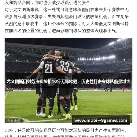
入和赞助合同，同时也会减少球员引进的资金。
对于尤文图斯来说，这一处罚可能意味着他们在未来几个赛季中无
法参与欧洲顶级赛事，失去与其他豪门球队的较量机会。而在竞争
激烈的意甲联赛中，这10个积分的扣除，将大大降低尤文图斯保持
在前四名的位置的机会，进而影响到球队的整体表现和士气。
此外，缺乏欧冠的参赛经历也可能对球队的吸引力产生负面影响。