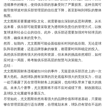
违规事件的曝光，使得俱乐部的形象受到了严重损害。这种丑闻可
能导致球迷对俱乐部管理层的信任度下降，甚至影响到球队的整体
氛围。
尤文图斯若要重建球队文化，就需要做出深刻的反思和调整。从长
远来看，俱乐部可能需要采取更为透明和负责任的管理方式，以恢
复球迷和社会公众的信任。此外，俱乐部还需要加强对年轻球员的
培养，确保未来的竞争力。
然而，短期内，尤文图斯可能会面临较长时间的低谷期。无论是球
队阵容的重建，还是品牌形象的修复，都需要时间和稳定的投入。
虽然俱乐部拥有强大的传统和资源，但未来的挑战依然艰巨，如何
应对这一局面，将考验俱乐部高层的智慧与决策能力。
总结：
尤文图斯因财务违规被扣10分的事件，无疑是俱乐部历史上的一次
重大危机。虽然球队拥有深厚的历史底蕴和强大的竞技实力，但这
一处罚暴露了其在管理和财务上的漏洞，也给球队带来了极大的挑
战。未来几个赛季，尤文图斯将不得不应对成绩下滑、财政困境以
及球队文化重建等多重压力。
尽管如此，尤文图斯依然有着强大的品牌价值和球迷基础，只要能
够在管理层面进行适当调整，合理规划未来，球队仍有望在不远的