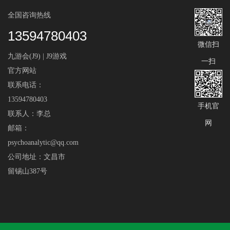
全国咨询热线
13594780403
微信扫
九游会(J9) | J9游戏
一扫
官方网站
联系电话：
13594780403
手机官
联系人：李总
网
邮箱：
psychoanalytic@qq.com
公司地址：文昌市
留锡山387号