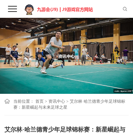
当前位置：
首页
>
资讯中心
>
艾尔林·哈兰德青少年足球锦标
赛：新星崛起与未来足球之星
艾尔林·哈兰德青少年足球锦标赛：新星崛起与