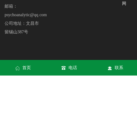
网
邮箱：
psychoanalytic@qq.com
公司地址：文昌市
留锡山387号
首页
电话
联系
网站地图
|
XML
Copyright © 九游会(J9) | J9游戏官方网站 All rights reserved
九游会J9
集团