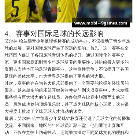
4、赛事对国际足球的长远影响
艾尔林·哈兰德青少年足球锦标赛的成功举办，不仅推动了青少年足
球的发展，更对国际足球产生了深远的影响。首先，这一赛事在全
球范围内促进了各国足球青训体系的提升。通过国际化的赛事交
流，更多国家意识到青少年足球培养的重要性，并纷纷投入更多的
资源去支持本国的足球青训事业。这种良性竞争，不仅提升了各国
足球的整体水平，也为世界足球提供了更多的潜力股。
其次，赛事的存在为各大俱乐部提供了一个重要的挖掘年轻球员的
渠道。越来越多的俱乐部开始关注并参与到这项赛事中，力求发掘
那些拥有巨大潜力的年轻球员。许多曾经在比赛中脱颖而出的球
员，最终成功签约顶级俱乐部，甚至成为球队的核心球员，这在很
大程度上推动了全球足球人才流动的速度。
最后，艾尔林·哈兰德青少年足球锦标赛还促进了足球文化的传播和
交流。不同国家、地区的年轻球员汇聚一堂，他们通过比赛和互
动，不仅在竞技上切磋技艺，还能够加深对不同足球文化的理解和