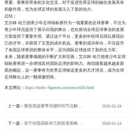
尊重。赛事所带来的文化交流，对于促进世界足球的融合发展具有
积极作用，也为全球足球的发展注入了新的动力。
总结：
艾尔林·哈兰德青少年足球锦标赛作为一项重要的足球赛事，不仅为
青少年球员提供了展示自我的舞台，也在推动全球足球事业的发展
方面发挥了重要作用。通过这个平台，更多的年轻球员得以展现自
己的才华，并获得了宝贵的成长机会。赛事的成功举办，不仅提升
了各国足球青训的整体水平，还为国际足球提供了新的生力军。
未来，随着赛事规模的不断扩大和完善，艾尔林·哈兰德青少年足球
锦标赛将进一步增强其对国际足球的影响力。相信随着越来越多新
星的崛起，这一赛事将为世界足球输送更多的天才球员，成为全球
足球舞台上的一颗璀璨明珠。
本文网址：
https://mobi--9games.com/news/643.html
上一篇：
聚焦英超赛季关键时间节点解读争冠保级走势全景与欧战资格变局前瞻
2026-02-24
下一篇：
苏宁控股国际米兰的投资策略及其对俱乐部发展的深远影响分析
2026-02-24