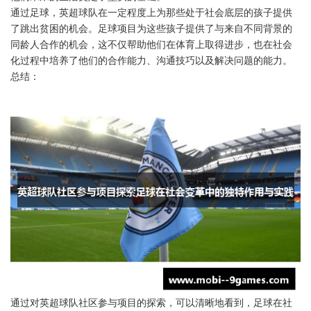
通过足球，英超球队在一定程度上为那些处于社会底层的孩子提供
了跳出贫困的机会。足球项目为这些孩子提供了与来自不同背景的
同龄人合作的机会，这不仅帮助他们在体育上取得进步，也在社会
化过程中培养了他们的合作能力、沟通技巧以及解决问题的能力。
总结：
通过对英超球队社区参与项目的探索，可以清晰地看到，足球在社