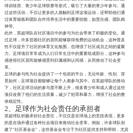
球训练营、青少年足球联赛等形式，吸引了大量的青少年参与。通
过这些活动，不仅让更多的人接触到足球这项运动，还帮助他们通
过体育锻炼和团队合作培养生活中的重要技能，如责任感、团队精
神等。
此外，英超球队在社区项目中的参与为社会带来了积极的变化。通
过足球，许多贫困社区的居民能够获得免费的运动机会，这种普及
性不仅提升了社区的体育文化氛围，也增强了社区成员之间的凝聚
力。足球项目常常成为人们日常生活中的重要组成部分，这种参与
感使得社区居民能够感受到归属感和认同感，从而推动了社会变
革。
足球的参与性为社会提供了一个包容的平台，无论年龄、性别、背
景如何，足球项目都能够让每个人都参与其中。在英超球队的推动
下，社区足球活动的参与度不断上升，很多青少年和成人通过这些
项目改善了他们的生活质量，减少了犯罪和暴力，增强了社会的整
体稳定性。
2、足球作为社会责任的承担者
英超球队积极承担社会责任，不仅仅是在球场上的竞技表现，更多
的是在场外通过各种社会项目来推动社会变革。例如，许多球队创
建了“社区基金会”，这些基金会专注于为社区提供支持和帮助，尤其