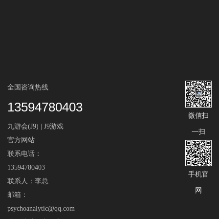
全国咨询热线
13594780403
微信扫
九游会(J9) | J9游戏
一扫
官方网站
联系电话：
13594780403
手机官
联系人：李总
网
邮箱：
psychoanalytic@qq.com