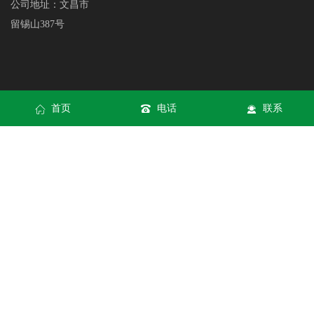
公司地址：文昌市
留锡山387号
首页
电话
联系
网站地图
|
XML
Copyright © 九游会(J9) | J9游戏官方网站 All rights reserved
九游会J9
集团