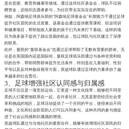
是在贫困、教育和健康等领域。通过这些社区基金会，球队不仅捐
赠资金，还组织志愿者参与，为社区带去实实在在的帮助。
例如，阿森纳足球俱乐部的“阿森纳足球基金会”长期致力于通过足球
提升社区居民的生活质量。该基金会通过提供教育课程、职业培训
和健康项目，帮助低收入家庭的孩子们为未来打下基础。这样的项
目为很多孩子提供了跳出贫困的机会，也让球队与社区建立了深厚
的联系。
此外，曼联的“曼联基金会”也通过足球帮助了无数有需要的群体。无
论是在英国国内还是国际间，曼联足球俱乐部通过与各种非营利组
织的合作，帮助弱势群体提升生活条件，特别是在儿童福利、性别
平等以及反对种族歧视等方面，英超球队通过足球的力量承担了越
来越多的社会责任。
3、足球增强社区认同感与归属感
足球不仅仅是一项竞技运动，它更是一种文化纽带，能够把不同背
景的人们紧密地联系在一起。在许多社区，尤其是那些经历社会变
革和挑战的地区，足球活动提供了一个共同的平台，使得来自不同
种族、文化和社会阶层的人们可以共同参与。这种共同的参与感促
进了社会认同感和归属感的增强。
英超球队通过与当地社区的紧密合作，能够有效增强社区居民的归