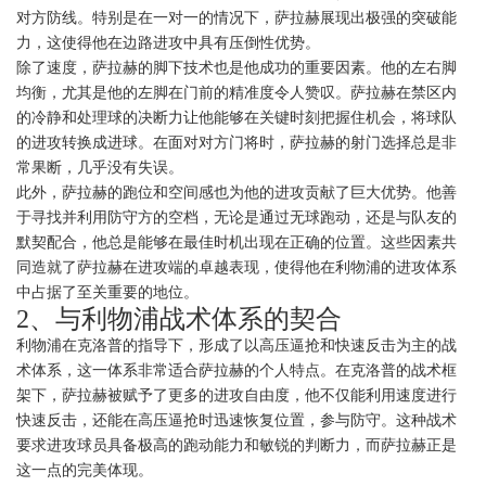
对方防线。特别是在一对一的情况下，萨拉赫展现出极强的突破能
力，这使得他在边路进攻中具有压倒性优势。
除了速度，萨拉赫的脚下技术也是他成功的重要因素。他的左右脚
均衡，尤其是他的左脚在门前的精准度令人赞叹。萨拉赫在禁区内
的冷静和处理球的决断力让他能够在关键时刻把握住机会，将球队
的进攻转换成进球。在面对对方门将时，萨拉赫的射门选择总是非
常果断，几乎没有失误。
此外，萨拉赫的跑位和空间感也为他的进攻贡献了巨大优势。他善
于寻找并利用防守方的空档，无论是通过无球跑动，还是与队友的
默契配合，他总是能够在最佳时机出现在正确的位置。这些因素共
同造就了萨拉赫在进攻端的卓越表现，使得他在利物浦的进攻体系
中占据了至关重要的地位。
2、与利物浦战术体系的契合
利物浦在克洛普的指导下，形成了以高压逼抢和快速反击为主的战
术体系，这一体系非常适合萨拉赫的个人特点。在克洛普的战术框
架下，萨拉赫被赋予了更多的进攻自由度，他不仅能利用速度进行
快速反击，还能在高压逼抢时迅速恢复位置，参与防守。这种战术
要求进攻球员具备极高的跑动能力和敏锐的判断力，而萨拉赫正是
这一点的完美体现。