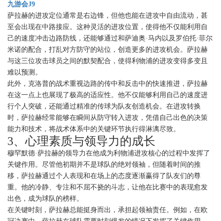
九游会J9
萨拉赫的进攻定位通常是右边锋，但他也能在进攻中自由流动，甚
至会出现在中路接应。这种灵活的进攻位置，使得他不仅能利用自
己的速度冲击边路防线，还能够通过和萨迪奥·马内以及罗伯托·菲尔
米诺的配合，打乱对方防守的站位，创造更多的进攻机会。萨拉赫
与这三位攻击球员之间的默契配合，使得利物浦的进攻变得多变且
难以预测。
此外，克洛普的战术重视边路的传中和反击中的快速推进，萨拉赫
在这一点上也展现了极高的适应性。他不仅能够利用自己的速度进
行个人突破，还能通过精准的传球为队友创造机会。在进攻转换
时，萨拉赫经常能够在瞬间从防守转入进攻，凭借自己出色的决策
能力和技术，将战术体系中的关键环节执行得淋漓尽致。
3、心理素质与领导力的成长
穆罕默德·萨拉赫的领导力在他成为利物浦进攻核心的过程中发挥了
关键作用。尽管他初期并不是球队的绝对领袖，但随着时间的推
移，萨拉赫通过个人表现和在场上的态度逐渐赢得了队友们的尊
重。他的冷静、专注和不屈不挠的斗志，让他在比赛中的表现愈发
出色，成为球队的榜样。
在关键时刻，萨拉赫总能挺身而出，承担起领袖责任。例如，在欧