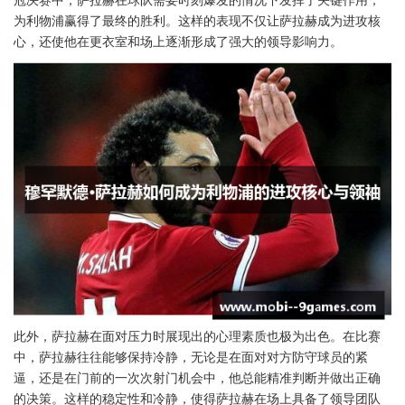
冠决赛中，萨拉赫在球队需要时刻爆发的情况下发挥了关键作用，
为利物浦赢得了最终的胜利。这样的表现不仅让萨拉赫成为进攻核
心，还使他在更衣室和场上逐渐形成了强大的领导影响力。
此外，萨拉赫在面对压力时展现出的心理素质也极为出色。在比赛
中，萨拉赫往往能够保持冷静，无论是在面对对方防守球员的紧
逼，还是在门前的一次次射门机会中，他总能精准判断并做出正确
的决策。这样的稳定性和冷静，使得萨拉赫在场上具备了领导团队