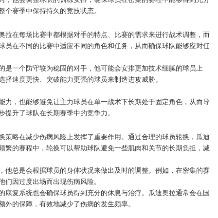
整个赛季中保持持久的竞技状态。
奥拉在每场比赛中都根据对手的特点、比赛的需求来进行战术调整，而
球员在不同的比赛中适应不同的角色和任务，从而确保球队能够应对任
的是一个防守较为稳固的对手，他可能会安排更加技术细腻的球员上
选择速度更快、突破能力更强的球员来制造进攻威胁。
能力，也能够避免让主力球员在单一战术下长期处于固定角色，从而导
步提升了球队在长期赛季中的竞争力。
换策略在减少伤病风险上发挥了重要作用。通过合理的球员轮换，瓜迪
频繁的赛程中，轮换可以帮助球队避免一些肌肉和关节的长期负担，减
，他总是会根据球员的身体状况来做出及时的调整。例如，在密集的赛
他们因过度出场而出现伤病风险。
的康复系统也会确保球员得到充分的休息与治疗。瓜迪奥拉通常会在国
额外的保障，有效地减少了伤病的发生频率。