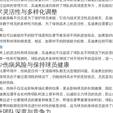
过这样的管理方式，瓜迪奥拉成功保持了球队的高强度竞争力，并且能在
术灵活性与多样化调整
轮换策略不仅仅是为了保护球员体能，它也与战术灵活性息息相关。瓜迪
依赖于球员的多样性与轮换。为了保持战术上的灵活性，瓜迪奥拉需要让
战。
奥拉可以根据对手的防守强度和比赛节奏安排不同的进攻组合。如果面对
控球和传球的精准度。相反，如果对手的防线较为松散，瓜迪奥拉则可能
台
术上的灵活性和球员轮换，瓜迪奥拉不仅提高了球队在不同情况下的应变
单一性和可预测性。球队的战术多样性增强了对不同对手的适应性，进一
少伤病风险与保持球员健康
比赛环境中，伤病是任何一支顶级球队都无法忽视的问题。瓜迪奥拉的轮
保球员在不被过度消耗的情况下，仍能保持高水平的竞技状态。尤其是在
发的伤病。
知，伤病不仅仅会影响单场比赛的结果，更会影响球员的长期健康。因此
迪奥拉通常会在对阵弱队时派上替补球员，以减轻主力球员的负担，防止
奥拉还十分重视球员的康复和恢复工作。即便在赛季最紧张的时刻，球队
赛季间歇期安排球员进行针对性的恢复训练，这为球员的身体状态提供了
升团队深度与竞争力