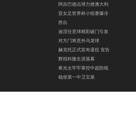
阿吉巴德点球力挫澳大利
亚女足世界杯小组赛爆冷
胜出
迪涅任意球精彩破门引发
对方门将意外乌龙球
赫克托正式宣布退役 宣告
辉煌科隆生涯落幕
蒋光太牢牢掌控中超防线
稳坐第一中卫宝座