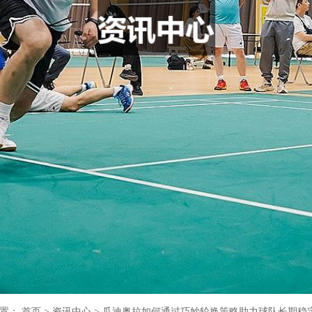
位置：
首页
>
资讯中心
>
瓜迪奥拉如何通过巧妙轮换策略助力球队长期稳