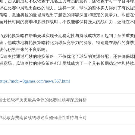
知，团队的成功不仅依赖于几名主力球员的发挥，还依赖于每一个替补球
求在比赛中展现出自己的能力。这样一来，球队的整体实力得到了有效提
策略，瓜迪奥拉的曼城展现出了超强的阵容深度和稳定的竞争力。即使在
面对长时间的赛季和多线作战时，不仅能够保持强大的战斗力，还能在不
巧妙轮换策略在帮助曼城实现长期稳定性与持续成功方面起到了至关重要
险，他成功地将轮换策略转化为球队竞争力的源泉。特别是在激烈的赛季
疲劳积累带来的不良影响。
瓜迪奥拉通过巧妙的轮换策略，不仅优化了球队的资源分配，还在确保球
洲赛场，瓜迪奥拉的轮换策略都让曼城成为了一个具有长期稳定性和持续
https://mobi--9games.com/news/567.html
瑞士超级杯历史最具争议的比赛回顾与深度解析
申花放弃费南多续约球迷应如何理性看待与应对