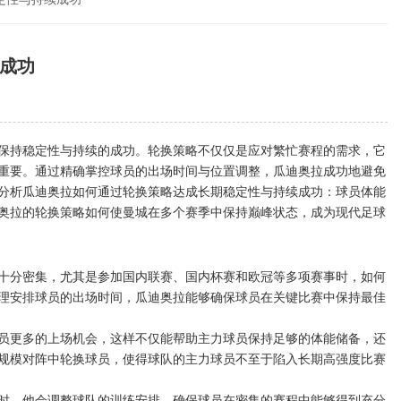
成功
保持稳定性与持续的成功。轮换策略不仅仅是应对繁忙赛程的需求，它
重要。通过精确掌控球员的出场时间与位置调整，瓜迪奥拉成功地避免
分析瓜迪奥拉如何通过轮换策略达成长期稳定性与持续成功：球员体能
奥拉的轮换策略如何使曼城在多个赛季中保持巅峰状态，成为现代足球
十分密集，尤其是参加国内联赛、国内杯赛和欧冠等多项赛事时，如何
理安排球员的出场时间，瓜迪奥拉能够确保球员在关键比赛中保持最佳
员更多的上场机会，这样不仅能帮助主力球员保持足够的体能储备，还
规模对阵中轮换球员，使得球队的主力球员不至于陷入长期高强度比赛
时，他会调整球队的训练安排，确保球员在密集的赛程中能够得到充分