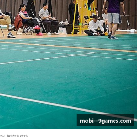
定性与持续成功