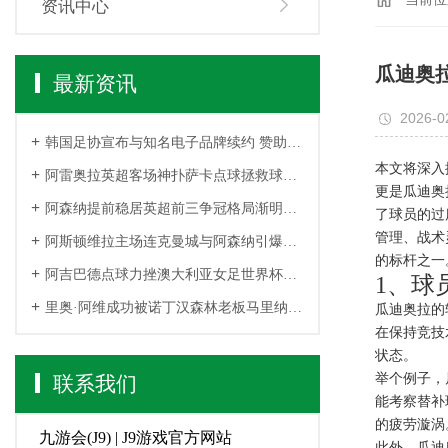
资讯中心
瓜迪奥
最新资讯
2026-0
韩国足协宣布与知名电子品牌续约 赞助资金用于青少年梯队建设
本文将深入
阿雷奥拉英超客场神扑萨卡点球拯救球队一战封神门神之夜震撼全场
更是瓜迪奥
阿森纳提前稳居英超前三争冠格局渐明年轻阵容展现强大竞争力
了球员的过
管理、战术
阿斯顿维拉主场连克曼城与阿森纳引爆英超争冠新悬念
的标杆之一
阿吉巴德点球力挫澳大利亚女足世界杯小组赛爆冷胜出
1、球
里奥·阿维成功被诺丁汉森林老板马里纳基斯收购完成
瓜迪奥拉的
在保持竞技
状态。
举个例子，
联系我们
能考察替补
的疲劳漩涡
九游会(J9) | J9游戏官方网站
此外，瓜迪