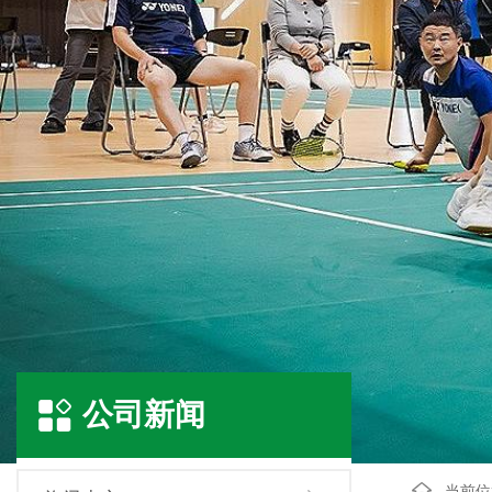
公司新闻
当前