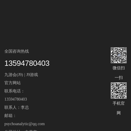
全国咨询热线
13594780403
微信扫
九游会(J9) | J9游戏
一扫
官方网站
联系电话：
13594780403
手机官
联系人：李总
网
邮箱：
psychoanalytic@qq.com