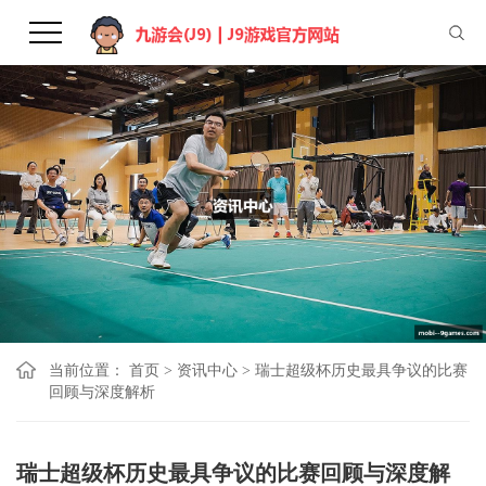
当前位置：
首页
>
资讯中心
>
瑞士超级杯历史最具争议的比赛
回顾与深度解析
瑞士超级杯历史最具争议的比赛回顾与深度解