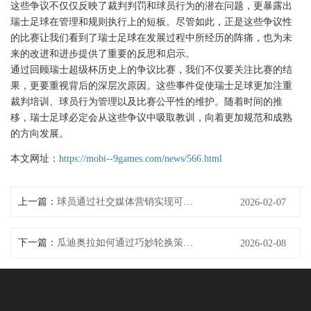
这些争议不仅仅反映了裁判判罚和球员行为的潜在问题，更暴露出
瑞士足球在管理和规则执行上的短板。尽管如此，正是这些争议性
的比赛让我们看到了瑞士足球在发展过程中所经历的阵痛，也为未
来的改进和进步提供了重要的反思和启示。
通过回顾瑞士超级杯历史上的争议比赛，我们不仅要关注比赛的结
果，更要重视背后的深层次原因。这些事件促使瑞士足球更加注重
裁判培训、球员行为管理以及比赛公平性的维护。随着时间的推
移，瑞士足球必定会从这些争议中吸取教训，向着更加规范和成熟
的方向发展。
本文网址：
https://mobi--9games.com/news/566.html
上一篇：
球员通过社交媒体营销实现可观收益的途径与发展趋势分析
2026-02-07
下一篇：
瓜迪奥拉如何通过巧妙轮换策略助力球队长期稳定性与持续成功
2026-02-08