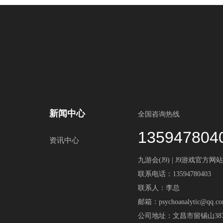
新闻中心
全国咨询热线
135947804
资讯中心
九游会(J9) | J9游戏官方网站
联系电话：13594780403
联系人：李总
邮箱：psychoanalytic@qq.c
公司地址：文昌市留锡山38