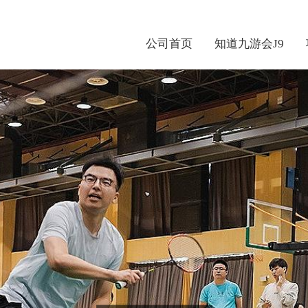
公司首页
知道九游会J9