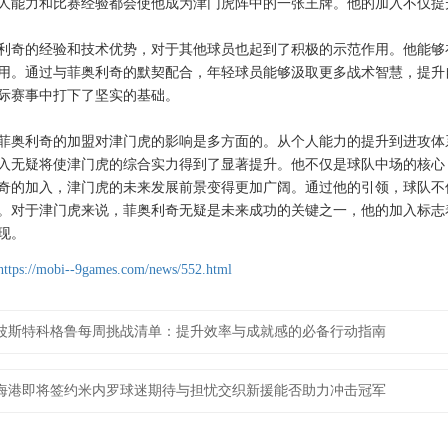
人能力和比赛经验都会使他成为津门虎阵中的一张王牌。他的加入不仅提
利奇的经验和技术优势，对于其他球员也起到了积极的示范作用。他能够
用。通过与菲奥利奇的默契配合，年轻球员能够汲取更多战术智慧，提升
际赛事中打下了坚实的基础。
菲奥利奇的加盟对津门虎的影响是多方面的。从个人能力的提升到进攻体
入无疑将使津门虎的综合实力得到了显著提升。他不仅是球队中场的核心
奇的加入，津门虎的未来发展前景变得更加广阔。通过他的引领，球队不
。对于津门虎来说，菲奥利奇无疑是未来成功的关键之一，他的加入标志
现。
https://mobi--9games.com/news/552.html
波斯特科格鲁每周挑战清单：提升效率与成就感的必备行动指南
海港即将签约米内罗球迷期待与担忧交织新援能否助力冲击冠军