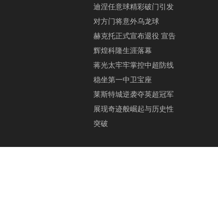
迪涅任意球精彩破门引发
对方门将意外乌龙球
赫克托正式宣布退役 宣告
辉煌科隆生涯落幕
蒋光太牢牢掌控中超防线
稳坐第一中卫宝座
莱斯特城逆袭夺英超冠军
展现奇迹般崛起与历史性
突破