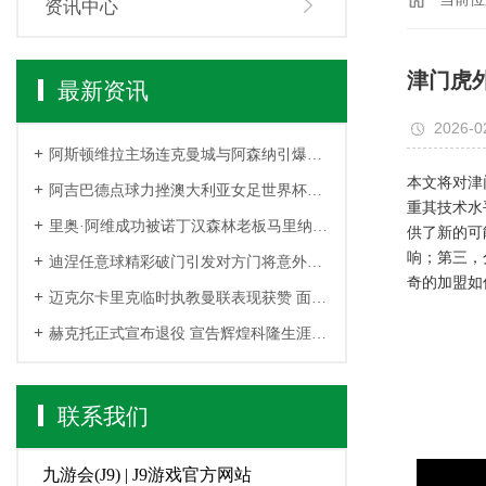
资讯中心
津门虎
最新资讯
2026-0
阿斯顿维拉主场连克曼城与阿森纳引爆英超争冠新悬念
本文将对津
阿吉巴德点球力挫澳大利亚女足世界杯小组赛爆冷胜出
重其技术水
里奥·阿维成功被诺丁汉森林老板马里纳基斯收购完成
供了新的可
响；第三，
迪涅任意球精彩破门引发对方门将意外乌龙球
奇的加盟如
迈克尔卡里克临时执教曼联表现获赞 面临纳格尔斯曼争夺帅位压力
赫克托正式宣布退役 宣告辉煌科隆生涯落幕
联系我们
九游会(J9) | J9游戏官方网站