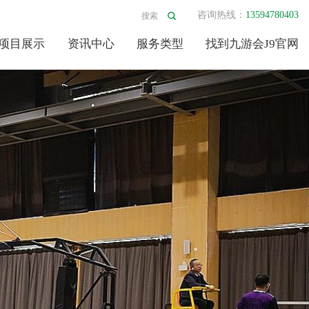
咨询热线：
13594780403
项目展示
资讯中心
服务类型
找到九游会J9官网