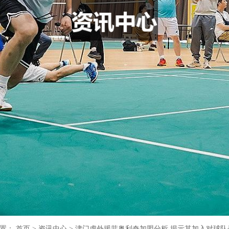
位置：
首页
>
资讯中心
>
津门虎外援菲奥利奇加盟分析 揭示其加入对球队