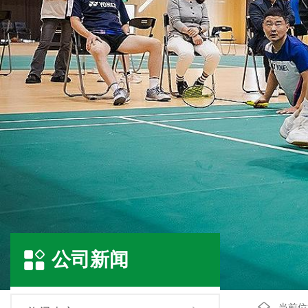
公司新闻
当前