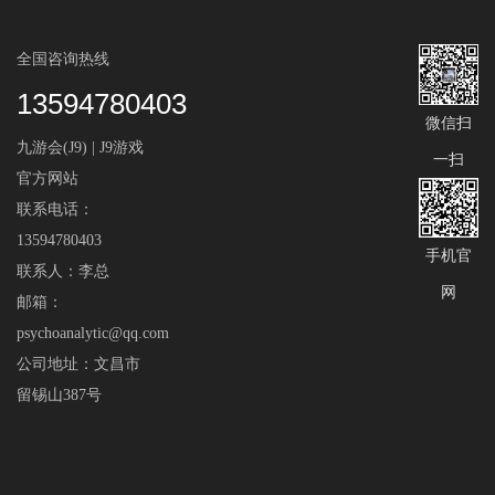
全国咨询热线
13594780403
微信扫
九游会(J9) | J9游戏
一扫
官方网站
联系电话：
13594780403
手机官
联系人：李总
网
邮箱：
psychoanalytic@qq.com
公司地址：文昌市
留锡山387号