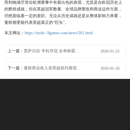
而利物浦尽管在欧洲赛事中有着出色的表现，尤其是在欧冠历史上
的辉煌成就，但在英超冠军数量、全球品牌塑造和商业运作方面，
仍然面临着一定的差距。无论从历史成就还是从整体影响力来看，
曼联都更能代表英超真正的“巨头”。
本文网址：
https://mobi--9games.com/news/501.html
上一篇：
普萨尔拉·辛杜夺冠 女单称霸世界羽毛球锦标赛再创辉煌
2026-01-25
下一篇：
曼联商业收入居英超前列展现强大财务实力推动球队持续发展
2026-01-26