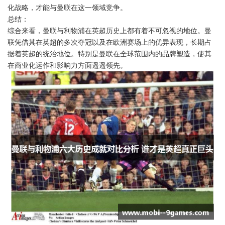
化战略，才能与曼联在这一领域竞争。
总结：
综合来看，曼联与利物浦在英超历史上都有着不可忽视的地位。曼
联凭借其在英超的多次夺冠以及在欧洲赛场上的优异表现，长期占
据着英超的统治地位。特别是曼联在全球范围内的品牌塑造，使其
在商业化运作和影响力方面遥遥领先。