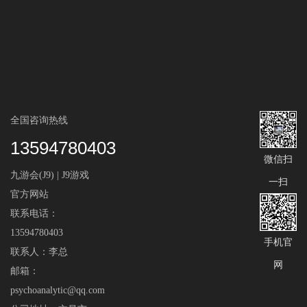
全国咨询热线
13594780403
微信扫
九游会(J9) | J9游戏
一扫
官方网站
联系电话：
13594780403
手机官
联系人：李总
网
邮箱：
psychoanalytic@qq.com