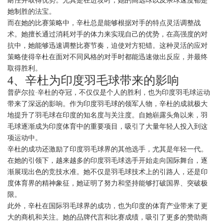
耐性并取得优势。尤其是在进攻时，她的高远球以及杀球速度都是
她制胜的法宝。
而在她的比赛策略中，辛杜总是能够根据对手的特点灵活调整战
术。她擅长通过消耗对手的体力来实现自己的优势，在高强度的对
抗中，她能够迅速调整比赛节奏，迫使对方犯错。这种灵活的应对
策略使得辛杜在面对不同风格的对手时都能迅速做出反应，并最终
取得胜利。
4、辛杜为印度羽毛球带来的影响
普萨尔拉·辛杜的夺冠，不仅仅是个人的胜利，也为印度羽毛球运动
带来了深远的影响。作为印度羽毛球的领军人物，辛杜的成就极大
地提升了羽毛球在印度的知名度与关注度。自她崭露头角以来，羽
毛球逐渐成为印度体育中的重要项目，吸引了大量年轻人投入到这
项运动中。
辛杜的成功还激励了印度羽毛球界的其他选手，尤其是年轻一代。
在她的引领下，越来越多的印度羽毛球选手开始走向国际舞台，逐
渐展现出色的竞技水准。她不仅是羽毛球技术上的引路人，还是印
度体育界的精神象征，她证明了努力和坚持能够打破国界、突破极
限。
此外，辛杜在国际羽毛球界的成功，也为印度的体育产业带来了更
大的商机和关注。她的品牌代言和比赛成绩，吸引了更多的赞助商