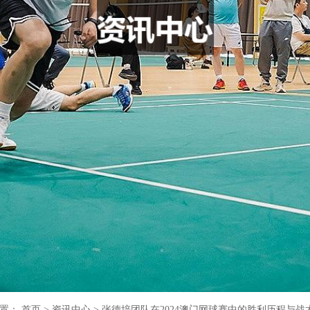
位置：
首页
>
资讯中心
>
张德培团队在2024澳门网球赛中的胜利历程与战