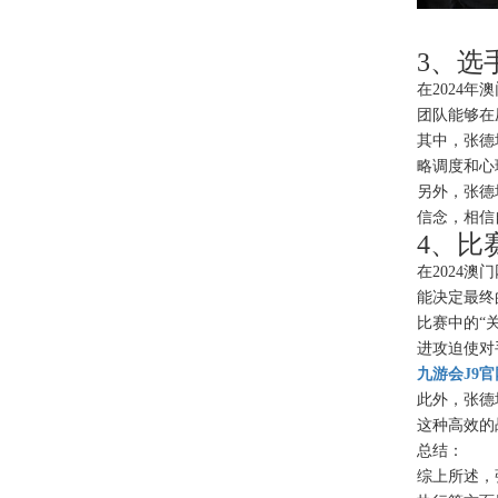
3、选
在2024
团队能够在
其中，张德
略调度和心
另外，张德
信念，相信
4、比
在2024
能决定最终
比赛中的“
进攻迫使对
九游会J9官
此外，张德
这种高效的
总结：
综上所述，