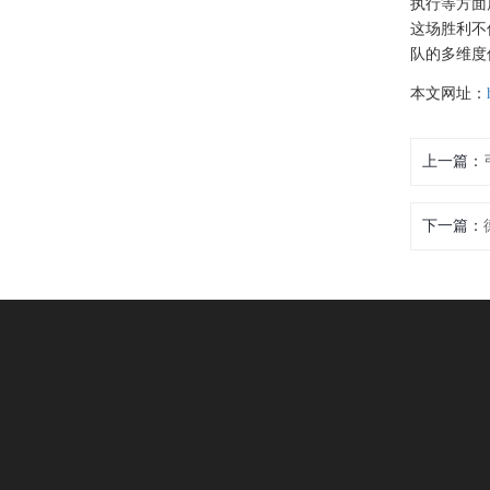
执行等方面
这场胜利不
队的多维度
本文网址：
上一篇：
下一篇：