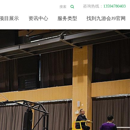
咨询热线：
13594780403
项目展示
资讯中心
服务类型
找到九游会J9官网