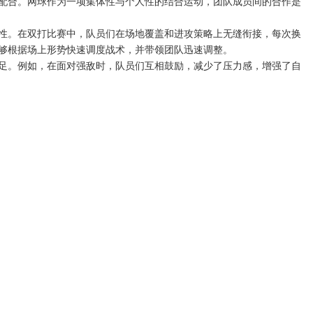
配合。网球作为一项集体性与个人性的结合运动，团队成员间的合作是
性。在双打比赛中，队员们在场地覆盖和进攻策略上无缝衔接，每次换
够根据场上形势快速调度战术，并带领团队迅速调整。
足。例如，在面对强敌时，队员们互相鼓励，减少了压力感，增强了自