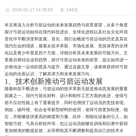
2026-01-17 14:28:02
149次
本文将深入分析弓箭运动的未来发展趋势与前景展望，从多个角度
探讨弓箭运动如何在现代科技进步、全球化进程以及社会文化环境
变化中不断演变和发展。首先，我们会概述弓箭运动的历史及其在
现代社会的现状，接着从技术革新、市场化发展、竞技体育的全球
化以及青少年普及四个方面，详细分析其未来发展的可能方向。文
章最后将结合这些趋势，探讨弓箭运动未来的前景，提出如何进一
步推动这一运动的普及与提升。通过这篇文章，读者将获得对弓箭
运动的全面认识，了解其潜力和未来发展方向。
1、技术创新推动弓箭运动发展
随着科技不断进步，弓箭运动的技术革新无疑是推动其发展的重要
因素之一。现代弓箭在材料、设计和制作工艺方面的改进，使得弓
箭不仅在性能上有了显著提升，同时也增强了运动员的竞技表现。
例如，碳纤维、铝合金等新型材料的使用，使得弓箭更加轻便、稳
定，并能够提供更高的精度和力量。此外，智能化设备的引入，如
智能弓箭、弓具分析软件等，也让运动员能够在训练和比赛中获得
更加精准的数据反馈，从而帮助其不断调整和提高自己的技术水