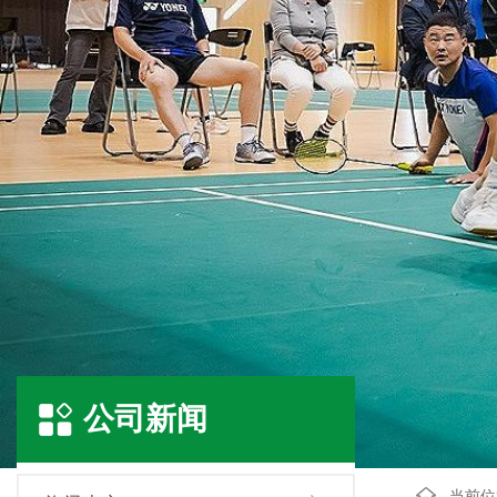
公司新闻
当前