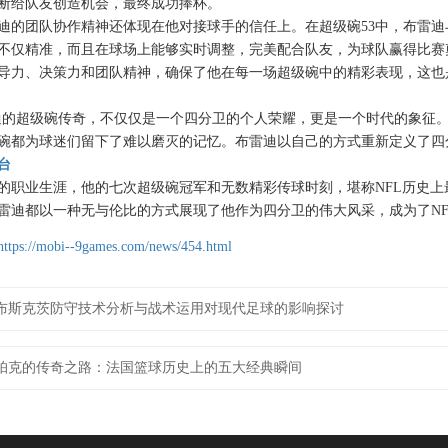
断给队友创造机会，最终成功捧杯。
迪的团队协作精神还体现在他对接球手的信任上。在超级碗53中，布雷迪
不仅精准，而且在球场上能够实时调整，完美配合队友，为球队赢得比赛
导力、决策力和团队精神，确保了他在每一场超级碗中的精彩表现，这也
迪的超级碗传奇，不仅仅是一个四分卫的个人荣耀，更是一个时代的象征
碗都为球迷们留下了难以磨灭的记忆。布雷迪以自己的方式重新定义了四
台
的职业生涯，他的七次超级碗冠军和无数精彩传球时刻，堪称NFL历史
雷迪都以一种无与伦比的方式展现了他作为四分卫的伟大风采，成为了NF
https://mobi--9games.com/news/454.html
布斯克茨防守技术分析与战术运用对现代足球的影响探讨
帕克的传奇之路：法国篮球历史上的五大经典瞬间