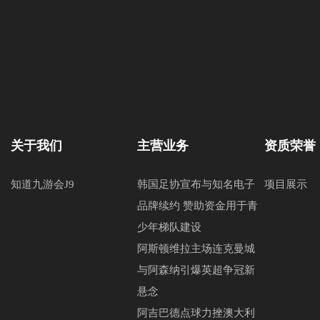
关于我们
主营业务
资质荣誉
知道九游会J9
韩国足协宣布与知名电子
项目展示
品牌续约 赞助资金用于青
少年梯队建设
阿斯顿维拉主场连克曼城
与阿森纳引爆英超争冠新
悬念
阿吉巴德点球力挫澳大利