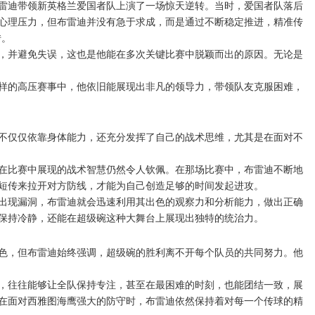
布雷迪带领新英格兰爱国者队上演了一场惊天逆转。当时，爱国者队落后
的心理压力，但布雷迪并没有急于求成，而是通过不断稳定推进，精准传
转。
，并避免失误，这也是他能在多次关键比赛中脱颖而出的原因。无论是
样的高压赛事中，他依旧能展现出非凡的领导力，带领队友克服困难，
不仅仅依靠身体能力，还充分发挥了自己的战术思维，尤其是在面对不
迪在比赛中展现的战术智慧仍然令人钦佩。在那场比赛中，布雷迪不断地
短传来拉开对方防线，才能为自己创造足够的时间发起进攻。
出现漏洞，布雷迪就会迅速利用其出色的观察力和分析能力，做出正确
保持冷静，还能在超级碗这种大舞台上展现出独特的统治力。
色，但布雷迪始终强调，超级碗的胜利离不开每个队员的共同努力。他
，往往能够让全队保持专注，甚至在最困难的时刻，也能团结一致，展
是在面对西雅图海鹰强大的防守时，布雷迪依然保持着对每一个传球的精