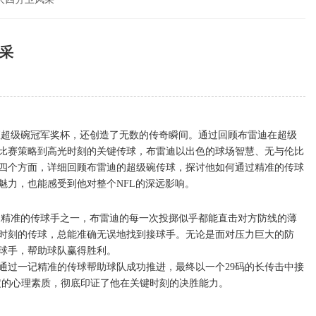
采
座超级碗冠军奖杯，还创造了无数的传奇瞬间。通过回顾布雷迪在超级
比赛策略到高光时刻的关键传球，布雷迪以出色的球场智慧、无与伦比
四个方面，详细回顾布雷迪的超级碗传球，探讨他如何通过精准的传球
魅力，也能感受到他对整个NFL的深远影响。
为精准的传球手之一，布雷迪的每一次投掷似乎都能直击对方防线的薄
时刻的传球，总能准确无误地找到接球手。无论是面对压力巨大的防
球手，帮助球队赢得胜利。
通过一记精准的传球帮助球队成功推进，最终以一个29码的长传击中接
定的心理素质，彻底印证了他在关键时刻的决胜能力。