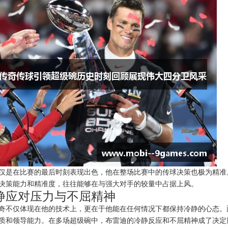
仅是在比赛的最后时刻表现出色，他在整场比赛中的传球决策也极为精准
决策能力和精准度，往往能够在与强大对手的较量中占据上风。
静应对压力与不屈精神
奇不仅体现在他的技术上，更在于他能在任何情况下都保持冷静的心态。
质和领导能力。在多场超级碗中，布雷迪的冷静反应和不屈精神成了决定