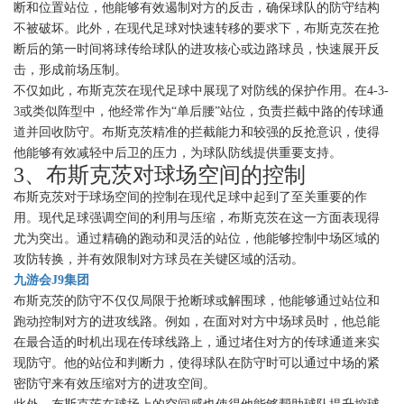
断和位置站位，他能够有效遏制对方的反击，确保球队的防守结构
不被破坏。此外，在现代足球对快速转移的要求下，布斯克茨在抢
断后的第一时间将球传给球队的进攻核心或边路球员，快速展开反
击，形成前场压制。
不仅如此，布斯克茨在现代足球中展现了对防线的保护作用。在4-3-
3或类似阵型中，他经常作为“单后腰”站位，负责拦截中路的传球通
道并回收防守。布斯克茨精准的拦截能力和较强的反抢意识，使得
他能够有效减轻中后卫的压力，为球队防线提供重要支持。
3、布斯克茨对球场空间的控制
布斯克茨对于球场空间的控制在现代足球中起到了至关重要的作
用。现代足球强调空间的利用与压缩，布斯克茨在这一方面表现得
尤为突出。通过精确的跑动和灵活的站位，他能够控制中场区域的
攻防转换，并有效限制对方球员在关键区域的活动。
九游会J9集团
布斯克茨的防守不仅仅局限于抢断球或解围球，他能够通过站位和
跑动控制对方的进攻线路。例如，在面对对方中场球员时，他总能
在最合适的时机出现在传球线路上，通过堵住对方的传球通道来实
现防守。他的站位和判断力，使得球队在防守时可以通过中场的紧
密防守来有效压缩对方的进攻空间。