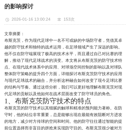
的影响探讨
2026-01-16 13:00:24
153次
文章摘要：
布斯克茨，作为现代足球中一名不可或缺的中场防守者，凭借其卓
越的防守技术和独特的战术运用，在足球领域产生了深远的影响。
他不仅在防守端展现了极高的技术水平，而且通过自己对比赛的理
解，推动了现代足球战术的演变。本文将从布斯克茨的防守技术特
点、在现代战术体系中的应用、对球场空间控制的影响以及对球队
整体防守策略的提升四个方面，详细探讨布斯克茨防守技术的应用
与现代足球战术的融合，并分析这种融合如何改变了现今足球比赛
的结构与节奏。通过这些分析，我们可以更好地理解布斯克茨对现
代足球的贡献以及他如何在战术层面改变了防守球员的角色。
1、布斯克茨防守技术的特点
布斯克茨的防守技术以其细腻的触球和精准的预判能力著称。在防
守时，他的站位非常重要，总是能够出现在最能有效阻断对方进攻
的地方，减少对方传球的空间和时间。他的防守往往通过智能的提
前位置选择而非盲目的拼抢来实现防守目的。布斯克茨很少被对方