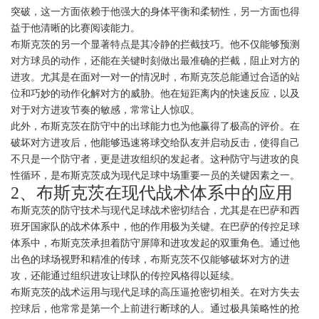
突破，这一方面依赖于他强大的身体平衡和柔韧性，另一方面也得
益于他清晰的比赛阅读能力。
布斯克茨的另一个显著特点是其冷静的拦截技巧。他不仅能够预测
对方球员的动作，还能在关键时刻做出最准确的拦截，阻止对方的
进攻。尤其是在面对一对一的情况时，布斯克茨总能通过合适的站
位和巧妙的动作化解对方的威胁。他在短距离内的快速反应，以及
对于对方进攻节奏的敏感，常常让人惊叹。
此外，布斯克茨在防守中的出球能力也为他赢得了极高的评价。在
破坏对方进攻后，他能够迅速将球交给队友并启动反击，使得自己
不只是一个防守者，更是进攻组织的发起者。这种防守与进攻的良
性循环，是布斯克茨成为现代足球中场重要一员的关键因素之一。
2、布斯克茨在现代战术体系中的应用
布斯克茨的防守技术与现代足球战术密切结合，尤其是在巴萨和西
班牙国家队的战术体系中，他的作用极为关键。在巴萨的传控足球
体系中，布斯克茨承担着防守屏障和进攻发起的双重角色。通过他
出色的球场视野和精准的传球，布斯克茨不仅能够破坏对方的进
攻，还能通过组织进攻让球队的传控风格得以延续。
布斯克茨的战术运用与现代足球的高压逼抢密切相关。在对方失去
控球后，他常常是第一个上前进行断球的人。通过极具策略性的抢