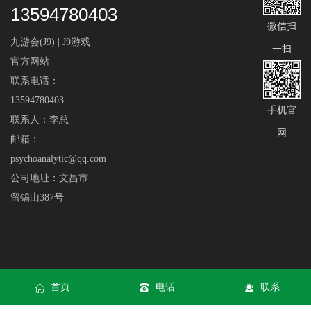
13594780403
微信扫
九游会(J9) | J9游戏
一扫
官方网站
联系电话：
13594780403
手机官
联系人：李总
网
邮箱：
psychoanalytic@qq.com
公司地址：文昌市
留锡山387号
首页
电话
联系