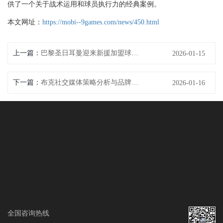
供了一个关于战术运用和球员执行力的经典案例。
本文网址：
https://mobi--9games.com/news/450.html
上一篇：
巴黎圣日耳曼迎来新援加盟球队阵容再添强力补充
2026-01-15
下一篇：
布克社交媒体策略分析与品牌形象塑造路径探讨
2026-01-16
全国咨询热线