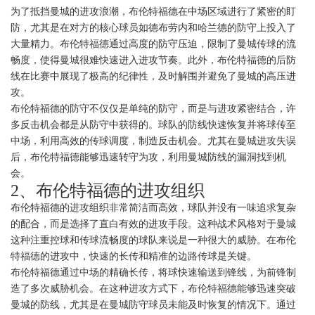
为了抵挡曼城的进攻浪潮，布伦特福德在中场区域进行了紧密的盯
防，尤其是在对方的核心球员如德布劳内和哈兰德的防守上投入了
大量精力。布伦特福德通过高度的防守压迫，限制了曼城传球的流
畅度，使得曼城很难快速进入进攻节奏。此外，布伦特福德的后防
线在比赛中展现了极高的纪律性，及时解围并避免了曼城的高压进
攻。
布伦特福德的防守不仅仅是单纯的防守，而是与进攻紧密结合，许
多反击机会都是从防守中获得的。球队的防线快速恢复并将球传至
中场，利用高效的传球调度，制造反击机会。尤其在曼城进攻失误
后，布伦特福德能够迅速转守为攻，利用曼城防线的漏洞找到机
会。
2、布伦特福德的进攻组织
布伦特福德的进攻组织非常简洁而高效，球队并没有一味追求复杂
的配合，而是选择了直白有效的进攻手段。这种战术风格对于曼城
这种注重控球和传球流畅度的球队来说是一种很大的威胁。在布伦
特福德的进攻中，快速的长传和精准的边路传球是关键。
布伦特福德通过中场的精确长传，将球快速输送到锋线，为前锋制
造了多次威胁机会。在这种进攻方式下，布伦特福德能够迅速突破
曼城的防线，尤其是在曼城防守球员未能及时恢复的情况下。通过