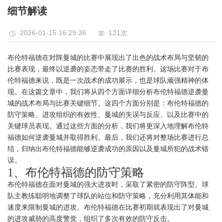
细节解读
2026-01-15 16:29:36
121次
布伦特福德在对阵曼城的比赛中展现出了出色的战术布局与坚韧的
比赛表现，最终以逆袭的姿态带走了比赛的胜利。这场比赛对于布
伦特福德来说，既是一次战术的成功展示，也是球队顽强精神的体
现。在这篇文章中，我们将从四个方面详细分析布伦特福德逆袭曼
城的战术布局与比赛关键细节。这四个方面分别是：布伦特福德的
防守策略、进攻组织的有效性、曼城的失误与反应、以及比赛中的
关键球员表现。通过这些方面的分析，我们将更深入地理解布伦特
福德如何逆袭曼城并取得胜利。最后，我们还将对整场比赛进行总
结，归纳出布伦特福德能够逆袭成功的原因以及曼城所犯的战术错
误。
1、布伦特福德的防守策略
布伦特福德在面对曼城的强大进攻时，采取了紧密的防守阵型。球
队主教练聪明地调整了球队的站位和防守策略，充分利用其体能和
速度来限制曼城的进攻。布伦特福德在比赛初期就表现出了对曼城
的进攻威胁的高度警觉，组织了多次有效的防守反击。