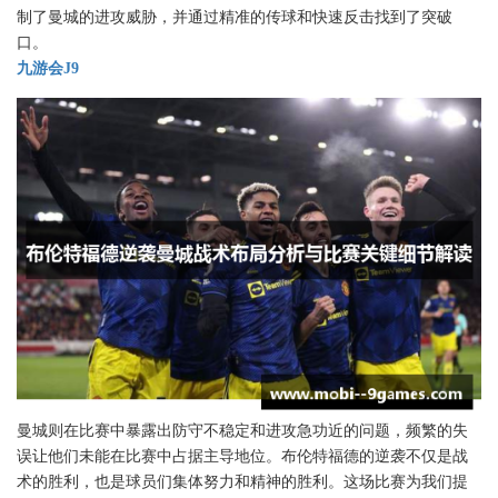
制了曼城的进攻威胁，并通过精准的传球和快速反击找到了突破
口。
九游会J9
曼城则在比赛中暴露出防守不稳定和进攻急功近的问题，频繁的失
误让他们未能在比赛中占据主导地位。布伦特福德的逆袭不仅是战
术的胜利，也是球员们集体努力和精神的胜利。这场比赛为我们提