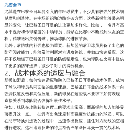
九游会J9
尤其是在巴黎圣日耳曼引入的年轻球员中，不少具有较强的技术细
腻度和创造性。在中场组织和边路突破方面，这些新援能够带来明
显的变化，让巴黎圣日耳曼的进攻更加多样化。比如，一名具有高
水平视野和传球精度的中场球员，能够在比赛中不断找到队友的空
档，精准送出关键传球，推动球队的进攻节奏。
此外，后防线的补强也极为重要。新加盟的后卫球员具备了出色的
防守阅读能力，能够及时判断对方进攻路线，并做出快速反应。这
样不仅增强了巴黎圣日耳曼的防线稳定性，也为球队在比赛中提供
了更多的防守选择，减少了对手的得分机会。
2、战术体系的适应与融合
新援加盟后，如何快速适应和融入巴黎圣日耳曼的战术体系，成为
了球队和球员共同面临的重要课题。巴黎圣日耳曼的战术体系一向
强调快速反击和高位压迫，新的球员在这些战术要求下如何表现，
直接关系到球队能否发挥出最佳水平。
例如，球队在攻防转换速度上的要求非常高，而新援的加入能够显
著提升这一点。一些具有出色速度和高强度对抗能力的球员，可以
在防守转换到进攻的过程中，迅速作出反应，抓住对方防线的空档
进行进攻。这种迅速反击的特点符合巴黎圣日耳曼一贯的战术风