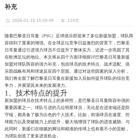
补充
2026-01-15 15:09:49
114次
随着巴黎圣日耳曼（PSG）足球俱乐部迎来了多位新援加盟，球队阵
容得到了显著的增强。在全球足坛竞争日益激烈的背景下，巴黎圣
日耳曼通过引进强力球员不仅提升了整体实力，还进一步巩固了其
在欧洲足坛的地位。本文将从四个方面详细探讨巴黎圣日耳曼新援
加盟对球队阵容的强力补充，包括球员的技术特点、战术适配、俱
乐部战略布局和球迷反应四个层面。通过对这些因素的深入分析，
我们将全面了解巴黎圣日耳曼在新援加入后如何提升球队的综合竞
争力，并展望其未来的发展潜力。
1、技术特点的提升
新加盟的球员在技术特点上的多样性，是巴黎圣日耳曼阵容补强的
重要因素之一。球队引进的几位明星球员，无论是在进攻端还是防
守端，都具备了极为出色的个人技术。比如，前场球员在速度、控
球能力以及突破能力上的提升，极大地增强了球队的进攻威胁。与
此同时，新援们在细腻的脚法和精准的传球上也有着不小的贡献，
为球队创造了更多进攻机会。