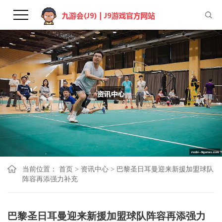
当前位置：
首页
>
资讯中心
>
巴黎圣日耳曼迎来新援加盟球队
阵容再添强力补充
巴黎圣日耳曼迎来新援加盟球队阵容再添强力