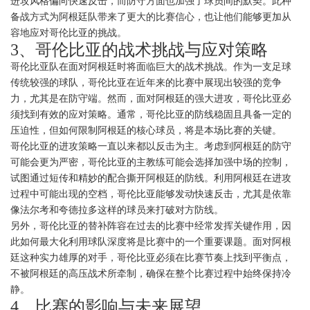
进攻风格偏向快速反击，而防守方面也加强了球员间的默契。此种
备战方式为阿根廷队带来了更大的比赛信心，也让他们能够更加从
容地应对哥伦比亚的挑战。
3、哥伦比亚的战术挑战与应对策略
哥伦比亚队在面对阿根廷时将面临巨大的战术挑战。作为一支足球
传统较强的球队，哥伦比亚在近年来的比赛中展现出较强的竞争
力，尤其是在防守端。然而，面对阿根廷的强大进攻，哥伦比亚必
须找到有效的应对策略。通常，哥伦比亚的防线稳固且具备一定的
压迫性，但如何限制阿根廷的核心球员，将是本场比赛的关键。
哥伦比亚的进攻策略一直以来都以反击为主。考虑到阿根廷的防守
可能会更为严密，哥伦比亚的主教练可能会选择加强中场的控制，
试图通过短传和精妙的配合撕开阿根廷的防线。利用阿根廷在进攻
过程中可能出现的空档，哥伦比亚能够发动快速反击，尤其是依靠
像法尔考和夸德拉多这样的球员来打破对方防线。
另外，哥伦比亚的替补阵容在过去的比赛中经常发挥关键作用，因
此如何最大化利用球队深度将是比赛中的一个重要课题。面对阿根
廷这种实力雄厚的对手，哥伦比亚必须在比赛节奏上找到平衡点，
不被阿根廷的高压战术所牵制，确保在整个比赛过程中始终保持冷
静。
4、比赛的影响与未来展望