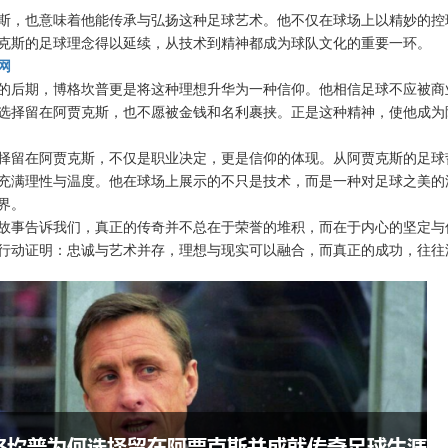
斯，也意味着他能传承与弘扬这种足球艺术。他不仅在球场上以精妙的控
克斯的足球理念得以延续，从技术到精神都成为球队文化的重要一环。
网
的后期，博格坎普更是将这种理想升华为一种信仰。他相信足球不应被商
选择留在阿贾克斯，也不愿被金钱和名利裹挟。正是这种精神，使他成为
择留在阿贾克斯，不仅是职业决定，更是信仰的体现。从阿贾克斯的足球
充满理性与温度。他在球场上展示的不只是技术，而是一种对足球之美的
界。
故事告诉我们，真正的传奇并不总在于荣誉的堆积，而在于内心的坚定与
行动证明：忠诚与艺术并存，理想与现实可以融合，而真正的成功，往往