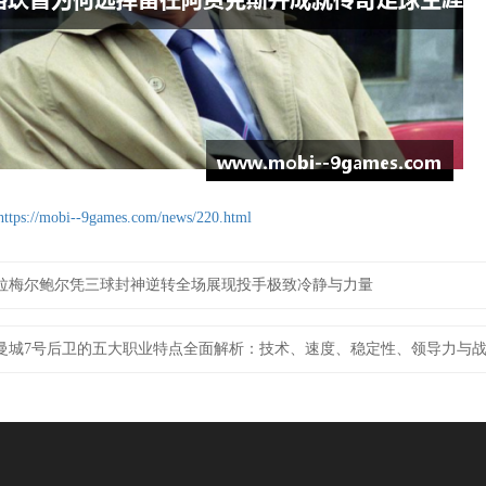
https://mobi--9games.com/news/220.html
拉梅尔鲍尔凭三球封神逆转全场展现投手极致冷静与力量
曼城7号后卫的五大职业特点全面解析：技术、速度、稳定性、领导力与