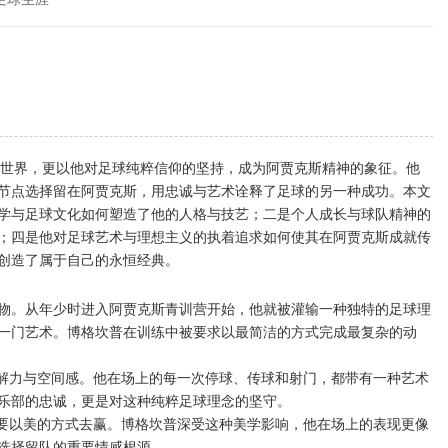
了世界，更以他对足球纯粹信仰的坚持，成为阿贾克斯精神的象征。他
节点选择留在阿贾克斯，用忠诚与艺术诠释了足球的另一种成功。本文
学与足球文化如何塑造了他的人格与技艺；二是个人成长与球队精神的
；四是他对足球艺术与理想主义的执着追求如何使其在阿贾克斯成就传
创造了属于自己的永恒经典。
物。从年少时进入阿贾克斯青训营开始，他就被灌输一种独特的足球理
一门艺术。博格坎普在训练中被要求以最简洁的方式完成最复杂的动
理解力与空间感。他在场上的每一次停球、传球和射门，都带有一种艺术
乐部的忠诚，更是对这种纯粹足球理念的坚守。
更要以美的方式去赢。博格坎普深受这种美学影响，他在场上的表现更像
选择留队的重要情感根源。