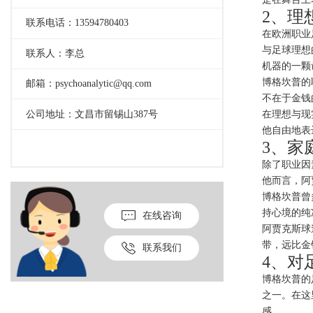
2、理
联系电话：13594780403
在欧洲职业
与足球理想
联系人：李总
机器的一颗
博格坎普的
邮箱：psychoanalytic@qq.com
不在于金钱
公司地址：文昌市留锡山387号
在理想与现
他自由地表
3、家
除了职业因
他而言，阿
博格坎普曾
持心境的纯
在线咨询
阿贾克斯球
带，远比金
联系我们
4、对
博格坎普的
之一。在这
感。