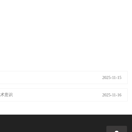
2025-11-15
战术意识
2025-11-16