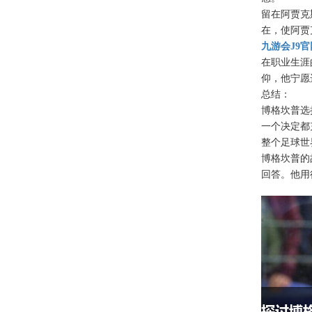
留在阿贾克
在，使阿贾
九游会J9官
在职业生涯
仰，他宁愿
总结：
博格坎普选
一个决定都
整个足球世
博格坎普的
回答。他用