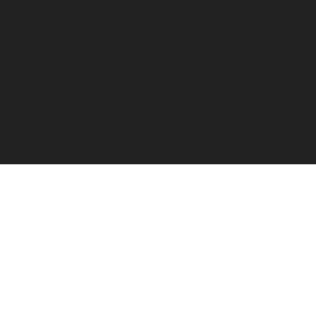
网站地图
|
XML