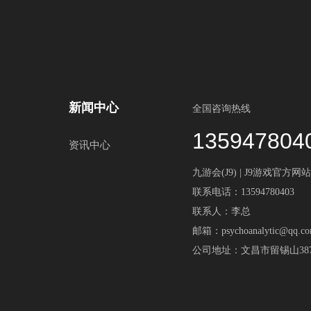
新闻中心
全国咨询热线
135947804
资讯中心
九游会(J9) | J9游戏官方网站
联系电话：13594780403
联系人：李总
邮箱：psychoanalytic@qq.c
公司地址：文昌市留锡山38