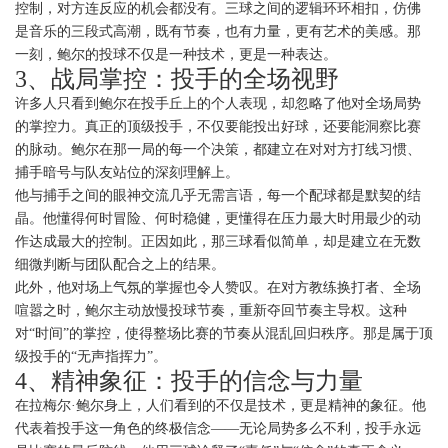
控制，对方连反应的机会都没有。三球之间的逻辑环环相扣，仿佛
是音乐的三段式高潮，既有节奏，也有力量，更有艺术的美感。那
一刻，鲍尔的投球不仅是一种技术，更是一种表达。
3、战局掌控：投手的全场视野
许多人只看到鲍尔在投手丘上的个人表现，却忽略了他对全场局势
的掌控力。真正的顶级投手，不仅要能投出好球，还要能洞察比赛
的脉动。鲍尔在那一局的每一个决策，都建立在对对方打线习惯、
捕手暗号与队友站位的深刻理解上。
他与捕手之间的眼神交流几乎无需言语，每一个配球都是默契的结
晶。他懂得何时冒险、何时稳健，更懂得在压力最大时用最少的动
作达成最大的控制。正因如此，那三球看似简单，却是建立在无数
细微判断与团队配合之上的结果。
此外，他对场上气氛的掌握也令人赞叹。在对方教练换打者、全场
喧嚣之时，鲍尔主动放慢投球节奏，重新夺回节奏主导权。这种
对“时间”的掌控，使得整场比赛的节奏从混乱回归秩序。那是属于顶
级投手的“无声指挥力”。
4、精神象征：投手的信念与力量
在拉梅尔·鲍尔身上，人们看到的不仅是技术，更是精神的象征。他
代表着投手这一角色的终极信念——无论局势多么不利，投手永远