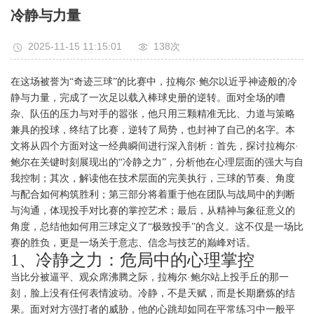
冷静与力量
2025-11-15 11:15:01
138次
在这场被誉为“奇迹三球”的比赛中，拉梅尔·鲍尔以近乎神迹般的冷
静与力量，完成了一次足以载入棒球史册的逆转。面对全场的嘈
杂、队伍的压力与对手的嚣张，他只用三颗精准无比、力道与策略
兼具的投球，终结了比赛，逆转了局势，也封神了自己的名字。本
文将从四个方面对这一经典瞬间进行深入剖析：首先，探讨拉梅尔·
鲍尔在关键时刻展现出的“冷静之力”，分析他在心理层面的强大与自
我控制；其次，解读他在技术层面的完美执行，三球的节奏、角度
与配合如何构筑胜利；第三部分将着重于他在团队与战局中的判断
与沟通，体现投手对比赛的掌控艺术；最后，从精神与象征意义的
角度，总结他如何用三球定义了“极致投手”的含义。这不仅是一场比
赛的胜负，更是一场关于意志、信念与技艺的巅峰对话。
1、冷静之力：危局中的心理掌控
当比分被逼平、观众席沸腾之际，拉梅尔·鲍尔站上投手丘的那一
刻，脸上没有任何表情波动。冷静，不是天赋，而是长期磨炼的结
果。面对对方强打者的威胁，他的心跳却如同在平常练习中一般平