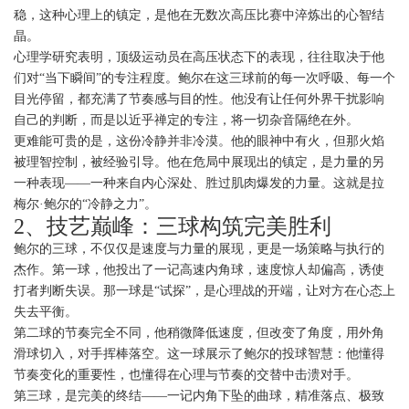
稳，这种心理上的镇定，是他在无数次高压比赛中淬炼出的心智结
晶。
心理学研究表明，顶级运动员在高压状态下的表现，往往取决于他
们对“当下瞬间”的专注程度。鲍尔在这三球前的每一次呼吸、每一个
目光停留，都充满了节奏感与目的性。他没有让任何外界干扰影响
自己的判断，而是以近乎禅定的专注，将一切杂音隔绝在外。
更难能可贵的是，这份冷静并非冷漠。他的眼神中有火，但那火焰
被理智控制，被经验引导。他在危局中展现出的镇定，是力量的另
一种表现——一种来自内心深处、胜过肌肉爆发的力量。这就是拉
梅尔·鲍尔的“冷静之力”。
2、技艺巅峰：三球构筑完美胜利
鲍尔的三球，不仅仅是速度与力量的展现，更是一场策略与执行的
杰作。第一球，他投出了一记高速内角球，速度惊人却偏高，诱使
打者判断失误。那一球是“试探”，是心理战的开端，让对方在心态上
失去平衡。
第二球的节奏完全不同，他稍微降低速度，但改变了角度，用外角
滑球切入，对手挥棒落空。这一球展示了鲍尔的投球智慧：他懂得
节奏变化的重要性，也懂得在心理与节奏的交替中击溃对手。
第三球，是完美的终结——一记内角下坠的曲球，精准落点、极致