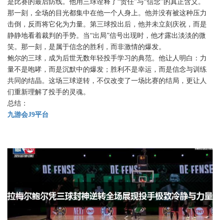
是比赛的最后防线。他用三球诠释了“责任”与“信念”的真正含义。
那一刻，全场的目光都集中在他一个人身上。他并没有被这种压力
击倒，反而将它化为力量。第三球投出后，他并未立刻庆祝，而是
静静地看着裁判的手势。当“出局”信号出现时，他才露出淡淡的微
笑。那一刻，是属于信念的胜利，而非激情的爆发。
鲍尔的三球，成为后世无数年轻投手学习的典范。他让人明白：力
量不是咆哮，而是沉默中的爆发；胜利不是幸运，而是信念与训练
共同的结晶。这场三球逆转，不仅改变了一场比赛的结局，更让人
们重新理解了投手的灵魂。
总结：
九游会J9平台