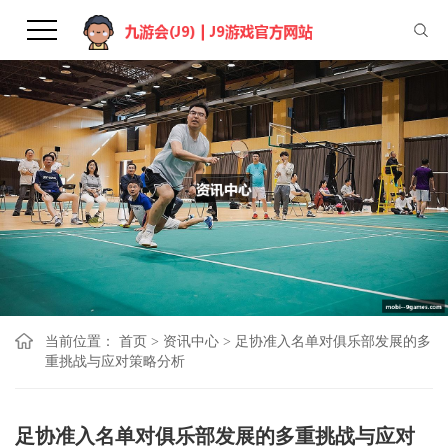
当前位置：
首页
>
资讯中心
>
足协准入名单对俱乐部发展的多
重挑战与应对策略分析
足协准入名单对俱乐部发展的多重挑战与应对