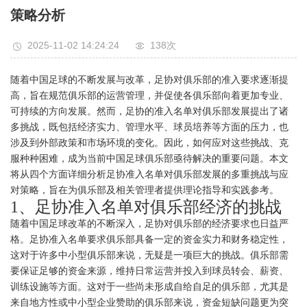
策略分析
2025-11-02 14:24:24
138次
随着中国足球的不断发展与改革，足协对俱乐部的准入要求逐渐提
高，旨在规范俱乐部的运营管理，并促使各俱乐部向着更加专业、
可持续的方向发展。然而，足协的准入名单对俱乐部发展提出了诸
多挑战，既包括经济实力、管理水平、球员培养等方面的压力，也
涉及到外部政策和市场环境的变化。因此，如何应对这些挑战、克
服种种困难，成为当前中国足球俱乐部亟待解决的重要问题。本文
将从四个方面详细分析足协准入名单对俱乐部发展的多重挑战与应
对策略，旨在为俱乐部及相关管理者提供理论指导和实践参考。
1、足协准入名单对俱乐部经济的挑战
随着中国足球改革的不断深入，足协对俱乐部的经济要求也日益严
格。足协准入名单要求俱乐部具备一定的资金实力和财务稳定性，
这对于许多中小型俱乐部来说，无疑是一项巨大的挑战。俱乐部需
要保证足够的资金来源，维持日常运营并投入到球员转会、薪资、
训练设施等方面。这对于一些尚未形成自给自足的俱乐部，尤其是
来自地方性或中小型企业赞助的俱乐部来说，资金短缺问题更为突