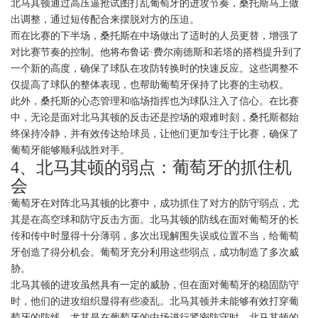
北马其顿通过高压逼抢试图打乱葡萄牙的进攻节奏，桑托斯马上做
出调整，通过短传配合来摆脱对方的压迫。
而在比赛的下半场，桑托斯在中场做出了适时的人员更替，增强了
对比赛节奏的控制。他将布鲁诺·费尔南德斯和若塔的搭档提升到了
一个新的高度，确保了球队在攻防转换时的快速反应。这些调整不
仅提高了球队的整体表现，也帮助葡萄牙保持了比赛的主动权。
此外，桑托斯的心态管理和临场指挥也为球队注入了信心。在比赛
中，无论是面对北马其顿的反击还是控场的艰难时刻，桑托斯都始
终保持冷静，并有效传达给球员，让他们更加专注于比赛，确保了
葡萄牙能够顺利战胜对手。
4、北马其顿的弱点：葡萄牙的抓住机
会
葡萄牙在对阵北马其顿的比赛中，成功抓住了对方的防守弱点，尤
其是在高空球和防守反击方面。北马其顿的防线在面对葡萄牙的长
传和传中时显得十分薄弱，多次出现解围失误或位置不当，给葡萄
牙创造了得分机会。葡萄牙充分利用这些弱点，成功制造了多次威
胁。
北马其顿的进攻虽然具有一定的威胁，但在面对葡萄牙的稳固防守
时，他们的进攻组织显得有些凌乱。北马其顿并未能够有效打穿葡
萄牙的防线，尤其是在葡萄牙的中场进行紧密防守时，北马其顿的