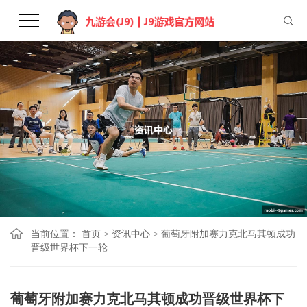
当前位置：
首页
>
资讯中心
>
葡萄牙附加赛力克北马其顿成功
晋级世界杯下一轮
葡萄牙附加赛力克北马其顿成功晋级世界杯下