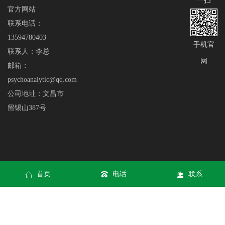
一扫
官方网站
联系电话：
13594780403
手机官
联系人：李总
网
邮箱：
psychoanalytic@qq.com
公司地址：文昌市
留锡山387号
首页
电话
联系