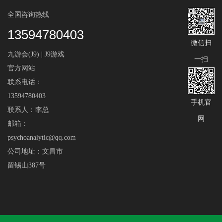
全国咨询热线
13594780403
微信扫
九游会(J9) | J9游戏
一扫
官方网站
联系电话：
13594780403
手机官
联系人：李总
网
邮箱：
psychoanalytic@qq.com
公司地址：文昌市
留锡山387号