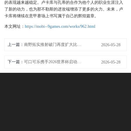
的表现越来越稳定。卢卡库与孔蒂的合作为他个人的职业生涯注入
了新的动力，也为那不勒斯的进攻端增添了更多的火力。未来，卢
卡库将继续在意甲赛场上书写属于自己的辉煌篇章。
本文网址：
https://mobi--9games.com/works/962.html
上一篇：
南野拓实推射破门再度扩大比分球队优势进一步巩固
2026-05-28
下一篇：
可口可乐携手2026世界杯启动全球巡展 带来激情与欢庆
2026-05-28