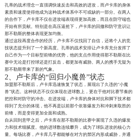
孔蒂的战术理念一直强调快速反击和高效的进攻，而卢卡库的身体
素质和速度使得他成为这种战术体系中不可或缺的一部分。在两人
的合作下，卢卡库不仅在进攻端表现得更加高效，而且在防守端也
开始有所贡献。特别是在高压逼抢下，卢卡库的回撤和防守意识让
那不勒斯的整体表现更加均衡。
通过这段再度合作的经历，卢卡库不仅找回了自信，还将个人的竞
技状态提升到了一个新高度。孔蒂的战术安排让卢卡库充分发挥了
自己作为一个目标型前锋的优势，他的支点作用使得那不勒斯在比
赛中无论是打控球还是打反击，都更加有威胁。两人的携手无疑为
那不勒斯带来了新的气象。
2、卢卡库的“回归小魔兽”状态
加盟那不勒斯后，卢卡库迅速恢复了状态，展现出了久违的“小魔
兽”状态。这种状态不仅仅体现在进球数上，更在于他对比赛节奏的
把控和对防守的冲击。在进攻端，卢卡库的身体对抗和脚下技术都
得到了充分的体现，他不再是以前那个依靠爆发力和冲刺来取胜的
前锋，而是变得更加全面和成熟。
自从回到意甲之后，卢卡库在那不勒斯的比赛中展现了久违的爆发
力和技术细腻度。他的进球数连续攀升，成为了球队进攻的核心力
量。每场比赛，卢卡库几乎都能够在对方的禁区内形成威胁，并通