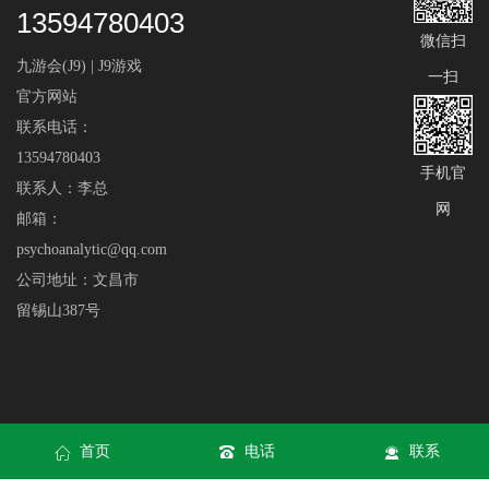
13594780403
微信扫
九游会(J9) | J9游戏
一扫
官方网站
联系电话：
13594780403
手机官
联系人：李总
网
邮箱：
psychoanalytic@qq.com
公司地址：文昌市
留锡山387号
首页
电话
联系