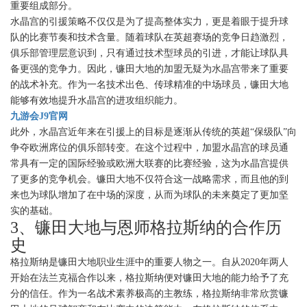
重要组成部分。
水晶宫的引援策略不仅仅是为了提高整体实力，更是着眼于提升球
队的比赛节奏和技术含量。随着球队在英超赛场的竞争日趋激烈，
俱乐部管理层意识到，只有通过技术型球员的引进，才能让球队具
备更强的竞争力。因此，镰田大地的加盟无疑为水晶宫带来了重要
的战术补充。作为一名技术出色、传球精准的中场球员，镰田大地
能够有效地提升水晶宫的进攻组织能力。
九游会J9官网
此外，水晶宫近年来在引援上的目标是逐渐从传统的英超“保级队”向
争夺欧洲席位的俱乐部转变。在这个过程中，加盟水晶宫的球员通
常具有一定的国际经验或欧洲大联赛的比赛经验，这为水晶宫提供
了更多的竞争机会。镰田大地不仅符合这一战略需求，而且他的到
来也为球队增加了在中场的深度，从而为球队的未来奠定了更加坚
实的基础。
3、镰田大地与恩师格拉斯纳的合作历
史
格拉斯纳是镰田大地职业生涯中的重要人物之一。自从2020年两人
开始在法兰克福合作以来，格拉斯纳便对镰田大地的能力给予了充
分的信任。作为一名战术素养极高的主教练，格拉斯纳非常欣赏镰