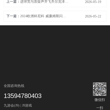
上一篇：
进球荒与质疑声齐飞齐尔克泽在曼联的成长阵痛与破局时刻考验来临
2026-05-19
下一篇：
2024欧洲杯尼科·威廉姆斯闪耀赛场展现巨大潜力成为未来之星
2026-05-22
全国咨询热线
13594780403
微信扫
九游会(J9) | J9游戏
一扫