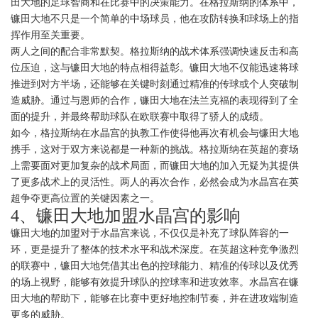
田大地的足球智商和在比赛中的决策能力。在格拉斯纳的体系中，
镰田大地不只是一个简单的中场球员，他在攻防转换和球场上的指
挥作用至关重要。
两人之间的配合非常默契。格拉斯纳的战术体系强调快速反击和高
位压迫，这与镰田大地的特点相得益彰。镰田大地不仅能迅速将球
推进到对方半场，还能够在关键时刻通过精准的传球或个人突破制
造威胁。通过与恩师的合作，镰田大地在法兰克福的表现得到了全
面的提升，并最终帮助球队在欧联赛中取得了骄人的成绩。
如今，格拉斯纳在水晶宫的执教工作使得他再次有机会与镰田大地
携手，这对于双方来说都是一种新的挑战。格拉斯纳在英超的赛场
上需要面对更加复杂的战术局面，而镰田大地的加入无疑为其提供
了更多战术上的灵活性。两人的再次合作，必然会成为水晶宫在英
超争夺更高位置的关键因素之一。
4、镰田大地加盟水晶宫的影响
镰田大地的加盟对于水晶宫来说，不仅仅是补充了球队阵容的一
环，更是提升了整体的技术水平和战术深度。在英超这种竞争激烈
的联赛中，镰田大地凭借其出色的控球能力、精准的传球以及优秀
的场上视野，能够有效提升球队的控球率和进攻效率。水晶宫在镰
田大地的帮助下，能够在比赛中更好地控制节奏，并在进攻端制造
更多的威胁。