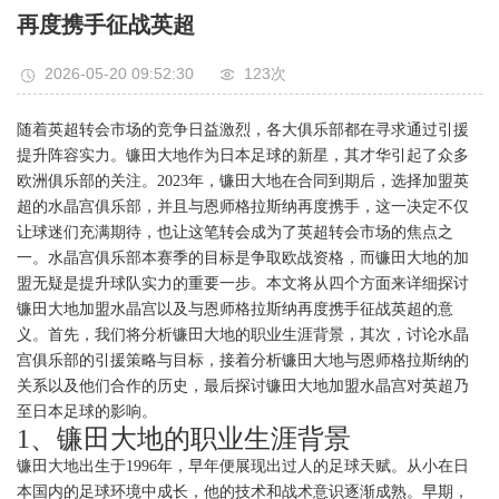
再度携手征战英超
2026-05-20 09:52:30
123次
随着英超转会市场的竞争日益激烈，各大俱乐部都在寻求通过引援
提升阵容实力。镰田大地作为日本足球的新星，其才华引起了众多
欧洲俱乐部的关注。2023年，镰田大地在合同到期后，选择加盟英
超的水晶宫俱乐部，并且与恩师格拉斯纳再度携手，这一决定不仅
让球迷们充满期待，也让这笔转会成为了英超转会市场的焦点之
一。水晶宫俱乐部本赛季的目标是争取欧战资格，而镰田大地的加
盟无疑是提升球队实力的重要一步。本文将从四个方面来详细探讨
镰田大地加盟水晶宫以及与恩师格拉斯纳再度携手征战英超的意
义。首先，我们将分析镰田大地的职业生涯背景，其次，讨论水晶
宫俱乐部的引援策略与目标，接着分析镰田大地与恩师格拉斯纳的
关系以及他们合作的历史，最后探讨镰田大地加盟水晶宫对英超乃
至日本足球的影响。
1、镰田大地的职业生涯背景
镰田大地出生于1996年，早年便展现出过人的足球天赋。从小在日
本国内的足球环境中成长，他的技术和战术意识逐渐成熟。早期，