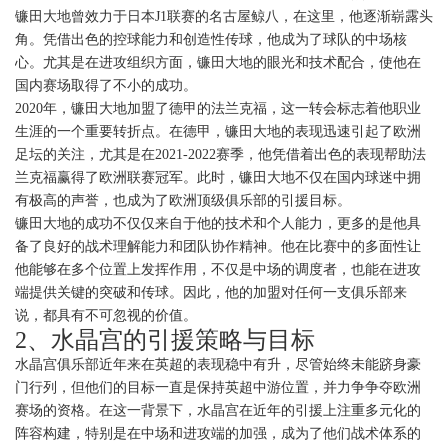
镰田大地曾效力于日本J1联赛的名古屋鲸八，在这里，他逐渐崭露头
角。凭借出色的控球能力和创造性传球，他成为了球队的中场核
心。尤其是在进攻组织方面，镰田大地的眼光和技术配合，使他在
国内赛场取得了不小的成功。
2020年，镰田大地加盟了德甲的法兰克福，这一转会标志着他职业
生涯的一个重要转折点。在德甲，镰田大地的表现迅速引起了欧洲
足坛的关注，尤其是在2021-2022赛季，他凭借着出色的表现帮助法
兰克福赢得了欧洲联赛冠军。此时，镰田大地不仅在国内球迷中拥
有极高的声誉，也成为了欧洲顶级俱乐部的引援目标。
镰田大地的成功不仅仅来自于他的技术和个人能力，更多的是他具
备了良好的战术理解能力和团队协作精神。他在比赛中的多面性让
他能够在多个位置上发挥作用，不仅是中场的调度者，也能在进攻
端提供关键的突破和传球。因此，他的加盟对任何一支俱乐部来
说，都具有不可忽视的价值。
2、水晶宫的引援策略与目标
水晶宫俱乐部近年来在英超的表现稳中有升，尽管始终未能跻身豪
门行列，但他们的目标一直是保持英超中游位置，并力争争夺欧洲
赛场的资格。在这一背景下，水晶宫在近年的引援上注重多元化的
阵容构建，特别是在中场和进攻端的加强，成为了他们战术体系的