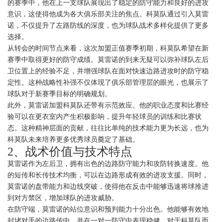
的赛季中，他在上一支球队展现出了稳定的防守能力和良好的进攻
意识，这使得他成为各大俱乐部关注的焦点。科莫队通过引入莫雷
诺，不仅提升了左路防线的深度，也为球队战术多样化提供了更多
选择。
从转会的时间节点来看，这次加盟正值赛季初期，科莫队希望在新
赛季中取得更好的防守成绩。莫雷诺的到来无疑可以弥补球队左后
卫位置上的经验不足，并增强球队在面对快速边路进攻时的防守稳
定性。这种战略性补强不仅体现了俱乐部管理层的眼光，也展示了
球队对于新赛季目标的明确规划。
此外，莫雷诺加盟科莫队还带有示范效应。他的职业态度和比赛经
验可以在更衣室内产生积极影响，提升年轻球员的训练和比赛状
态。这种精神层面的贡献，往往比单纯的技术能力更为长远，也为
科莫队未来培养更多优秀球员奠定了基础。
2、战术价值与技术特点
莫雷诺作为左后卫，拥有出色的边路防守能力和攻防转换速度。他
的短传和长传技术均衡，可以在边路形成有效的进攻支援。同时，
莫雷诺的盘带能力和边线突破，使得他在反击中能够迅速将球推进
到对方禁区，增加球队的进攻威胁。
在防守端，莫雷诺的站位意识和预判能力十分出色。他能够有效地
封堵对手的边路传中，并在一对一防守中表现稳健。对于科莫队而