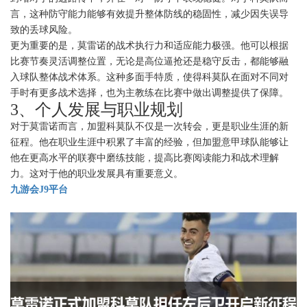
言，这种防守能力能够有效提升整体防线的稳固性，减少因失误导
致的丢球风险。
更为重要的是，莫雷诺的战术执行力和适应能力极强。他可以根据
比赛节奏灵活调整位置，无论是高位逼抢还是稳守反击，都能够融
入球队整体战术体系。这种多面手特质，使得科莫队在面对不同对
手时有更多战术选择，也为主教练在比赛中做出调整提供了保障。
3、个人发展与职业规划
对于莫雷诺而言，加盟科莫队不仅是一次转会，更是职业生涯的新
征程。他在职业生涯中积累了丰富的经验，但加盟意甲球队能够让
他在更高水平的联赛中磨练技能，提高比赛阅读能力和战术理解
力。这对于他的职业发展具有重要意义。
九游会J9平台