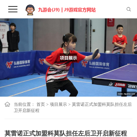
当前位置：
首页
>
项目展示
>
莫雷诺正式加盟科莫队担任左后
卫开启新征程
莫雷诺正式加盟科莫队担任左后卫开启新征程