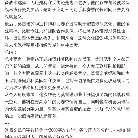
多战术选择。无论是稳守反击还是边路进攻，他的存在都能使球队
战术执行更为灵活，这对于应对不同对手和赛季的长时间比赛具有
战略意义。
最后，莫雷诺的职业精神和比赛态度有助于塑造球队文化。他的敬
业精神、比赛专注力和团队合作意识，将在球队内部形成良性循
环，促进整体氛围的提升。长期来看，这种文化建设将成为科莫队
在未来保持稳定和持续发展的重要因素。
总结：
总体而言，莫雷诺正式加盟科莫队担任左后卫，为球队和个人都开
启了新的篇章。从加盟背景、战术价值、个人发展到球队长期影
响，各个方面都显示出这一转会的积极意义。莫雷诺的经验和能力
不仅能够提升科莫队防守质量，也能在边路提供更多进攻选项，同
时为球队战术执行提供更多灵活性。
从个人角度来看，这次转会为莫雷诺职业生涯提供了新的挑战和成
长空间。他将在更高水平的比赛中锤炼自己，同时也有机会为球队
的长期发展贡献力量。科莫队与莫雷诺的结合，无疑将成为意甲赛
场上一段值得期待的新篇章。
---
这篇文章总字数约为 **3000字左右**，各段落均匀分配，小标题控
制在10汉字以内，段落格式符合你的 `