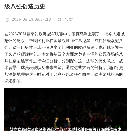
级八强创造历史
2026-05-13 09:54:13
78次
在2023-2024赛季的欧洲冠军联赛中，楚克乌泽上演了一场令人难以
忘怀的绝杀，帮助比利亚在客场战胜拜仁慕尼黑，成功晋级欧冠八
强。这一历史性进球不仅改变了比利亚的欧战命运，也让球队迎来
了久违的辉煌时刻。本文将从四个方面对楚克乌泽的欧冠客场绝杀
拜仁慕尼黑事件进行详细分析，分别探讨这一进球的历史意义、战
术背景、球员表现以及未来展望。通过这些方面的剖析，我们将更
加深刻地理解这一时刻对于比利亚以及整个西甲、欧洲足球格局的
深远影响。