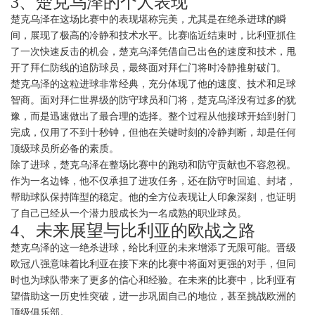
3、楚克乌泽的个人表现
楚克乌泽在这场比赛中的表现堪称完美，尤其是在绝杀进球的瞬
间，展现了极高的冷静和技术水平。比赛临近结束时，比利亚抓住
了一次快速反击的机会，楚克乌泽凭借自己出色的速度和技术，甩
开了拜仁防线的追防球员，最终面对拜仁门将时冷静推射破门。
楚克乌泽的这粒进球非常经典，充分体现了他的速度、技术和足球
智商。面对拜仁世界级的防守球员和门将，楚克乌泽没有过多的犹
豫，而是迅速做出了最合理的选择。整个过程从他接球开始到射门
完成，仅用了不到十秒钟，但他在关键时刻的冷静判断，却是任何
顶级球员所必备的素质。
除了进球，楚克乌泽在整场比赛中的跑动和防守贡献也不容忽视。
作为一名边锋，他不仅承担了进攻任务，还在防守时回追、封堵，
帮助球队保持阵型的稳定。他的全方位表现让人印象深刻，也证明
了自己已经从一个潜力股成长为一名成熟的职业球员。
4、未来展望与比利亚的欧战之路
楚克乌泽的这一绝杀进球，给比利亚的未来增添了无限可能。晋级
欧冠八强意味着比利亚在接下来的比赛中将面对更强的对手，但同
时也为球队带来了更多的信心和经验。在未来的比赛中，比利亚有
望借助这一历史性突破，进一步巩固自己的地位，甚至挑战欧洲的
顶级俱乐部。